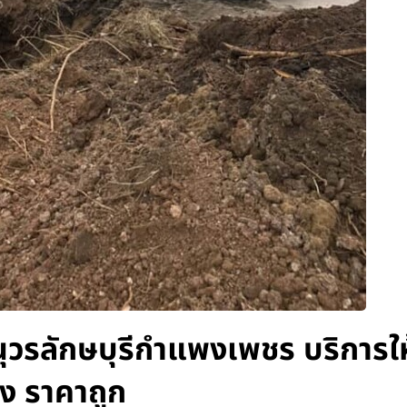
ุวรลักษบุรีกำแพงเพชร บริการให้
ง ราคาถูก