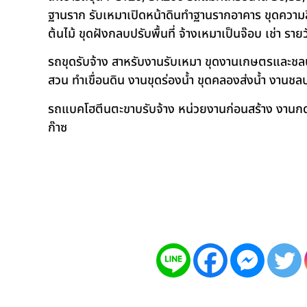
ฐานราก รับเหมาเปิดหน้าดินทำฐานรากอาคาร ขุดความลึก
ต้นไม้ ขุดฝังกลบปรับพื้นที่ จ้างเหมาเป็นจ๊อบ เช่า ราย
รถขุดรับจ้าง สาหรับงานรับเหมา ขุดงานเกษตรและชลประท
สวน ทำเขื่อนดิน งานขุดร่องน้ำ ขุดคลองส่งน้ำ งาน
รถแบคโฮตีนตะขาบรับจ้าง หน่วยงานก่อนสร้าง งานกดเ
ก๊าซ