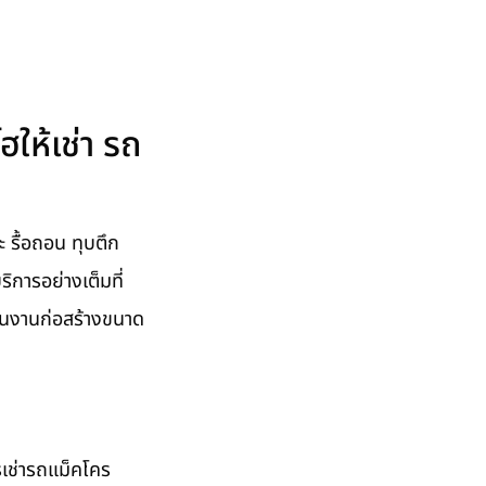
ให้เช่า รถ
 รื้อถอน ทุบตึก
ิการอย่างเต็มที่
็นงานก่อสร้างขนาด
รเช่ารถแม็คโคร