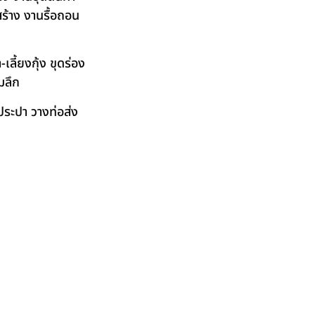
ร้าง งานรื้อถอน
ลี้ยงกุ้ง ขุดร่อง
มลึก
ระปา วางท่อส่ง