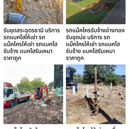
รับขุดสระอุดรธานี บริการ
รถแม็คโครรับจ้างอ่างทอง
รถแบคโฮให้เช่า รถ
รับขุดบ่อ บริการ รถ
แม็คโครให้เช่า รถแบคโฮ
แม็คโครให้เช่า รถแบคโฮ
รับจ้าง แบคโฮรับเหมา
รับจ้าง แบคโฮรับเหมา
ราคาถูก
ราคาถูก