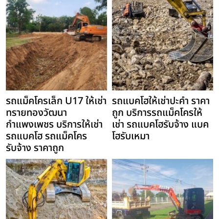
รถแม็คโครเล็ก U17 ให้เช่า
รถแบคโฮให้เช่าปะคำ ราคา
ทรายทองวัฒนา
ถูก บริการรถแม็คโครให้
กำแพงเพชร บริการให้เช่า
เช่า รถแบคโฮรับจ้าง แบค
รถแบคโฮ รถแม็คโคร
โฮรับเหมา
รับจ้าง ราคาถูก