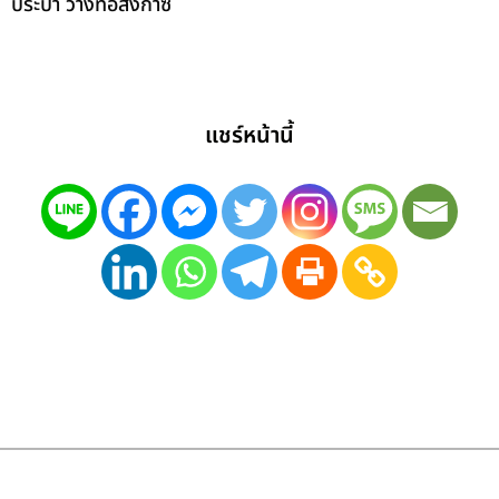
ประปา วางท่อส่งก๊าซ
แชร์หน้านี้