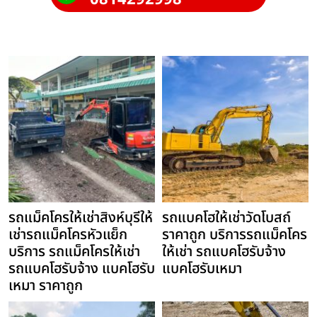
รถแม็คโครให้เช่าสิงห์บุรีให้
รถแบคโฮให้เช่าวัดโบสถ์
เช่ารถแม็คโครหัวแย็ก
ราคาถูก บริการรถแม็คโคร
บริการ รถแม็คโครให้เช่า
ให้เช่า รถแบคโฮรับจ้าง
รถแบคโฮรับจ้าง แบคโฮรับ
แบคโฮรับเหมา
เหมา ราคาถูก