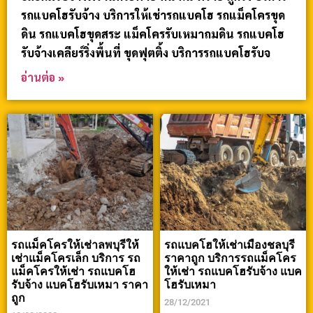
รถแบคโฮรับจ้าง บริการให้เช่ารถแบคโฮ รถแม็คโครขุด
ดิน รถแบคโฮขุดสระ แม็คโครรับเหมาถมดิน รถแบคโฮ
รับจ้างเคลียร์ริ่งพื้นที่ ขุดฟุตติ้ง บริการรถแบคโฮรับจ
อ่านต่อ »
รถแม็คโครให้เช่าลพบุรีให้
รถแบคโฮให้เช่าเมืองชลบุรี
เช่าแม็คโครเล็ก บริการ รถ
ราคาถูก บริการรถแม็คโคร
แม็คโครให้เช่า รถแบคโฮ
ให้เช่า รถแบคโฮรับจ้าง แบค
รับจ้าง แบคโฮรับเหมา ราคา
โฮรับเหมา
ถูก
28/12/2021