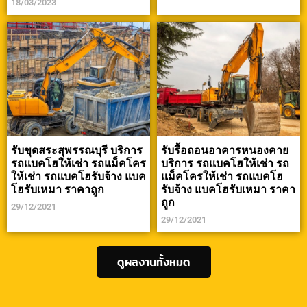
18/03/2023
รับขุดสระสุพรรณบุรี บริการ
รับรื้อถอนอาคารหนองคาย
รถแบคโฮให้เช่า รถแม็คโคร
บริการ รถแบคโฮให้เช่า รถ
ให้เช่า รถแบคโฮรับจ้าง แบค
แม็คโครให้เช่า รถแบคโฮ
โฮรับเหมา ราคาถูก
รับจ้าง แบคโฮรับเหมา ราคา
ถูก
29/12/2021
29/12/2021
ดูผลงานทั้งหมด