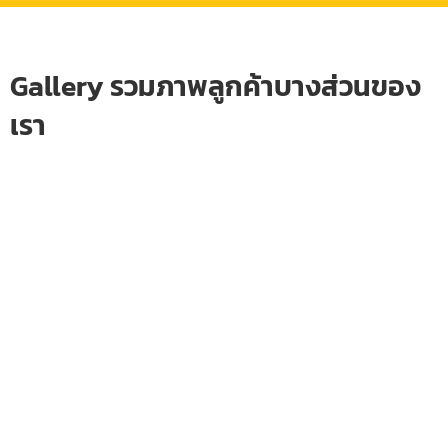
Gallery รวมภาพลูกค้าบางส่วนของ
เรา