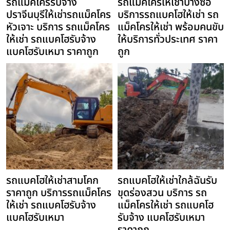
รถแม็คโครรับจ้าง
รถแม็คโครให้เช่าบางซื่อ
ปราจีนบุรีให้เช่ารถแม็คโคร
บริการรถแบคโฮให้เช่า รถ
หัวเจาะ บริการ รถแม็คโคร
แม็คโครให้เช่า พร้อมคนขับ
ให้เช่า รถแบคโฮรับจ้าง
ให้บริการทั่วประเทศ ราคา
แบคโฮรับเหมา ราคาถูก
ถูก
รถแบคโฮให้เช่าสามโคก
รถแบคโฮให้เช่าใกล้ฉันรับ
ราคาถูก บริการรถแม็คโคร
ขุดร่องสวน บริการ รถ
ให้เช่า รถแบคโฮรับจ้าง
แม็คโครให้เช่า รถแบคโฮ
แบคโฮรับเหมา
รับจ้าง แบคโฮรับเหมา
ราคาถูก