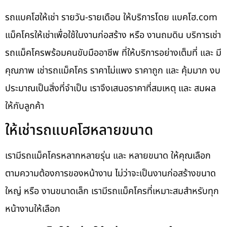
รถแบคโฮให้เช่า รายวัน-รายเดือน ให้บริการโดย แบคโฮ.com
แม็คโครให้เช่าเพื่อใช้ในงานก่อสร้าง หรือ งานถมดิน บริการเช่า
รถแม็คโครพร้อมคนขับมืออาชีพ ที่ให้บริการอย่างเต็มที่ และ มี
คุณภาพ เช่ารถแม็คโคร ราคาไม่แพง ราคาถูก และ คุ้มมาก งบ
ประมาณเป็นสิ่งที่จำเป็น เราจึงเสนอราคาที่สมเหตุ และ สมผล
ให้กับลูกค้า
ให้เช่ารถแบคโฮหลายขนาด
เรามีรถแม็คโครหลากหลายรุ่น และ หลายขนาด ให้คุณเลือก
ตามความต้องการของหน้างาน ไม่ว่าจะเป็นงานก่อสร้างขนาด
ใหญ่ หรือ งานขนาดเล็ก เรามีรถแม็คโครที่เหมาะสมสำหรับทุก
หน้างานให้เลือก