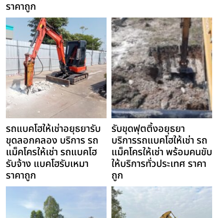
ราคาถูก
รถแบคโฮให้เช่าอยุธยารับ
รับขุดฟุตติ้งอยุธยา
ขุดลอกคลอง บริการ รถ
บริการรถแบคโฮให้เช่า รถ
แม็คโครให้เช่า รถแบคโฮ
แม็คโครให้เช่า พร้อมคนขับ
รับจ้าง แบคโฮรับเหมา
ให้บริการทั่วประเทศ ราคา
ราคาถูก
ถูก