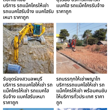
บริการ รถแม็คโครให้เช่า
แบคโฮ รถแม็คโครรับจ้าง
รถแบคโฮรับจ้าง แบคโฮรับ
ราคาถูก
เหมา ราคาถูก
รับขุดร่องสวนลพบุรี
รถบรรทุกให้เช่าพญาไท
บริการ รถแบคโฮให้เช่า รถ
บริการรถแบคโฮให้เช่า รถ
แม็คโครให้เช่า รถแบคโฮ
แม็คโครให้เช่า พร้อมคนขับ
รับจ้าง แบคโฮรับเหมา
ให้บริการทั่วประเทศ ราคา
ราคาถูก
ถูก