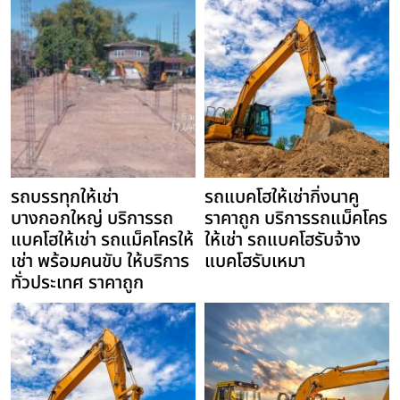
รถบรรทุกให้เช่า
รถแบคโฮให้เช่ากิ่งนาคู
บางกอกใหญ่ บริการรถ
ราคาถูก บริการรถแม็คโคร
แบคโฮให้เช่า รถแม็คโครให้
ให้เช่า รถแบคโฮรับจ้าง
เช่า พร้อมคนขับ ให้บริการ
แบคโฮรับเหมา
ทั่วประเทศ ราคาถูก