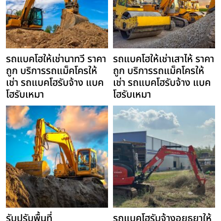
รถแบคโฮให้เช่านาทวี ราคา
รถแบคโฮให้เช่าเสาไห้ ราคา
ถูก บริการรถแม็คโครให้
ถูก บริการรถแม็คโครให้
เช่า รถแบคโฮรับจ้าง แบค
เช่า รถแบคโฮรับจ้าง แบค
โฮรับเหมา
โฮรับเหมา
รับปรับพื้นที่
รถแบคโฮรับจ้างอยุธยาให้