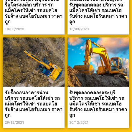
รื้อโครงเหล็ก บริการ รถ
รับขุดลอกคลอง บริการ รถ
แม็คโครให้เช่า รถแบคโฮ
แม็คโครให้เช่า รถแบคโฮ
รับจ้าง แบคโฮรับเหมา ราคา
รับจ้าง แบคโฮรับเหมา ราคา
ถูก
ถูก
18/03/2023
18/03/2023
รับรื้อถอนอาคารน่าน
รับขุดลอกคลองสระบุรี
บริการ รถแบคโฮให้เช่า รถ
บริการ รถแบคโฮให้เช่า รถ
แม็คโครให้เช่า รถแบคโฮ
แม็คโครให้เช่า รถแบคโฮ
รับจ้าง แบคโฮรับเหมา ราคา
รับจ้าง แบคโฮรับเหมา ราคา
ถูก
ถูก
29/12/2021
30/12/2021