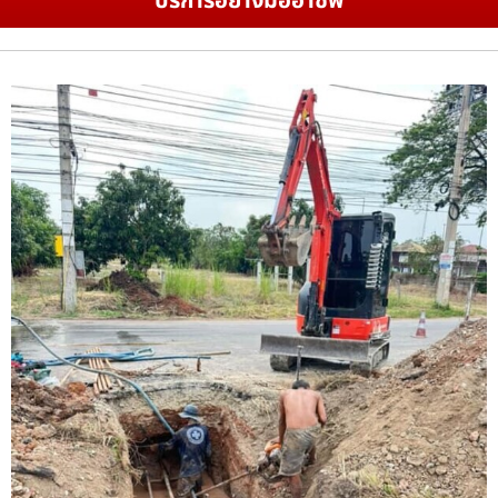
บริการอย่างมืออาชีพ