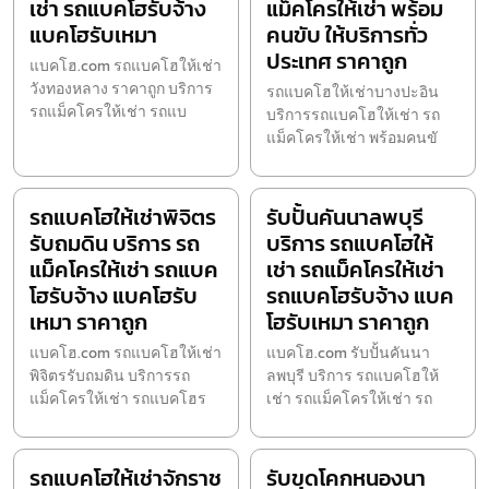
เช่า รถแบคโฮรับจ้าง
แม็คโครให้เช่า พร้อม
แบคโฮรับเหมา
คนขับ ให้บริการทั่ว
ประเทศ ราคาถูก
แบคโฮ.com รถแบคโฮให้เช่า
วังทองหลาง ราคาถูก บริการ
รถแบคโฮให้เช่าบางปะอิน
รถแม็คโครให้เช่า รถแบ
บริการรถแบคโฮให้เช่า รถ
แม็คโครให้เช่า พร้อมคนขั
รถแบคโฮให้เช่าพิจิตร
รับปั้นคันนาลพบุรี
รับถมดิน บริการ รถ
บริการ รถแบคโฮให้
แม็คโครให้เช่า รถแบค
เช่า รถแม็คโครให้เช่า
โฮรับจ้าง แบคโฮรับ
รถแบคโฮรับจ้าง แบค
เหมา ราคาถูก
โฮรับเหมา ราคาถูก
แบคโฮ.com รถแบคโฮให้เช่า
แบคโฮ.com รับปั้นคันนา
พิจิตรรับถมดิน บริการรถ
ลพบุรี บริการ รถแบคโฮให้
แม็คโครให้เช่า รถแบคโฮร
เช่า รถแม็คโครให้เช่า รถ
รถแบคโฮให้เช่าจักราช
รับขุดโคกหนองนา