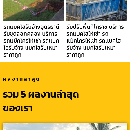
รถแบคโฮรับจ้างอุดรธานี
รับปรับพื้นที่โคราช บริการ
รับขุดลอกคลอง บริการ
รถแบคโฮให้เช่า รถ
รถแม็คโครให้เช่า รถแบค
แม็คโครให้เช่า รถแบคโฮ
โฮรับจ้าง แบคโฮรับเหมา
รับจ้าง แบคโฮรับเหมา
ราคาถูก
ราคาถูก
ผลงานล่าสุด
รวม 5 ผลงานล่าสุด
ของเรา