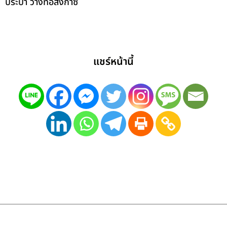
ประปา วางท่อส่งก๊าซ
แชร์หน้านี้