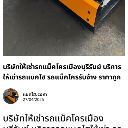
บริษัทให้เช่ารถแม็คโครเมืองบุรีรัมย์ บริการ
ให้เช่ารถแบคโฮ รถแม็คโครรับจ้าง ราคาถูก
แบคโฮ.com
27/04/2025
บริษัทให้เช่ารถแม็คโครเมือง