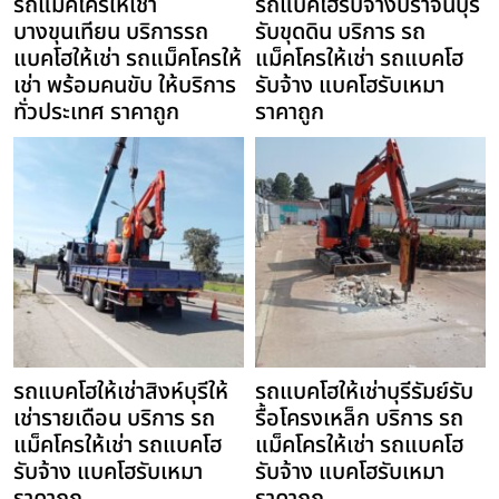
รถแม็คโครให้เช่า
รถแบคโฮรับจ้างปราจีนบุรี
บางขุนเทียน บริการรถ
รับขุดดิน บริการ รถ
แบคโฮให้เช่า รถแม็คโครให้
แม็คโครให้เช่า รถแบคโฮ
เช่า พร้อมคนขับ ให้บริการ
รับจ้าง แบคโฮรับเหมา
ทั่วประเทศ ราคาถูก
ราคาถูก
รถแบคโฮให้เช่าสิงห์บุรีให้
รถแบคโฮให้เช่าบุรีรัมย์รับ
เช่ารายเดือน บริการ รถ
รื้อโครงเหล็ก บริการ รถ
แม็คโครให้เช่า รถแบคโฮ
แม็คโครให้เช่า รถแบคโฮ
รับจ้าง แบคโฮรับเหมา
รับจ้าง แบคโฮรับเหมา
ราคาถูก
ราคาถูก