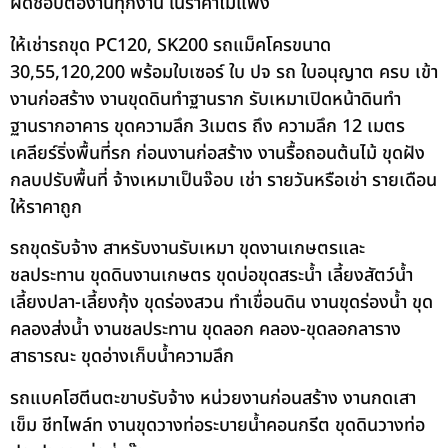
ผิดชอบต่องานทุกงาน ในราคาไม่แพง
ให้เช่ารถขุด PC120, SK200 รถแม็คโครขนาด
30,55,120,200 พร้อมใบเซอร์ ใบ ปจ รถ ใบอนุญาต ครบ เข้า
งานก่อสร้าง งานขุดดินทำฐานราก รับเหมาเปิดหน้าดินทำ
ฐานรากอาคาร ขุดความลึก 3เมตร ถึง ความลึก 12 เมตร
เคลียร์ริ่งพื้นที่รก ก่อนงานก่อสร้าง งานรื้อถอนต้นไม้ ขุดฝัง
กลบปรับพื้นที่ จ้างเหมาเป็นจ๊อบ เช่า รายวันหรือเช่า รายเดือน
ให้ราคาถูก
รถขุดรับจ้าง สาหรับงานรับเหมา ขุดงานเกษตรและ
ชลประทาน ขุดดินงานเกษตร ขุดบ่อขุดสระน้ำ เลี้ยงสัตว์น้ำ
เลี้ยงปลา-เลี้ยงกุ้ง ขุดร่องสวน ทำเขื่อนดิน งานขุดร่องน้ำ ขุด
คลองส่งน้ำ งานชลประทาน ขุดลอก คลอง-ขุดลอกลาราง
สาธารณะ ขุดอ่างเก็บน้ำความลึก
รถแบคโฮตีนตะขาบรับจ้าง หน่วยงานก่อนสร้าง งานกดเสา
เข็ม ชีทไพล์ท งานขุดวางท่อระบายน้ำคอนกรีต ขุดดินวางท่อ