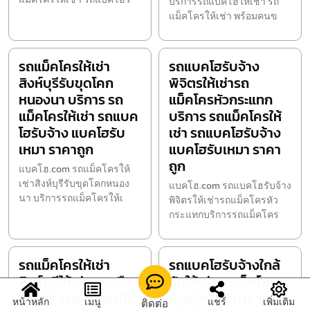
บริการรถแบคโฮให้เช่า รถ
แม็คโครให้เช่า พร้อมคนข
รถแม็คโครให้เช่า
รถแบคโฮรับจ้าง
สิงห์บุรีรับขุดโคก
พิจิตรให้เช่ารถ
หนองนา บริการ รถ
แม็คโครหัวกระแทก
แม็คโครให้เช่า รถแบค
บริการ รถแม็คโครให้
โฮรับจ้าง แบคโฮรับ
เช่า รถแบคโฮรับจ้าง
เหมา ราคาถูก
แบคโฮรับเหมา ราคา
ถูก
แบคโฮ.com รถแม็คโครให้
เช่าสิงห์บุรีรับขุดโคกหนอง
แบคโฮ.com รถแบคโฮรับจ้าง
นา บริการรถแม็คโครให้เ
พิจิตรให้เช่ารถแม็คโครหัว
กระแทกบริการรถแม็คโคร
รถแม็คโครให้เช่า
รถแบคโฮรับจ้างใกล้
สิงห์บุรีให้เช่ารายเดือน
ฉันให้เช่ารถแม็คโคร
บริการ รถแม็คโครให้
หัวสว่าน บริการ รถ
หน้าหลัก
เมนู
แชร์
เพิ่มเติม
ติดต่อ