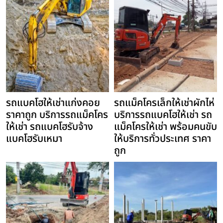
รถแบคโฮให้เช่าแก่งคอย
รถแม็คโครเล็กให้เช่าผักไห่
ราคาถูก บริการรถแม็คโคร
บริการรถแบคโฮให้เช่า รถ
ให้เช่า รถแบคโฮรับจ้าง
แม็คโครให้เช่า พร้อมคนขับ
แบคโฮรับเหมา
ให้บริการทั่วประเทศ ราคา
ถูก