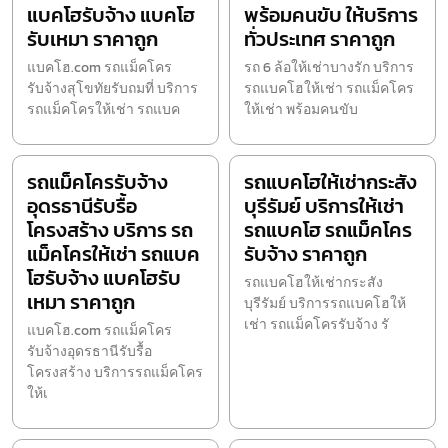
แบคโฮรับจ้าง แบคโฮ
พร้อมคนขับ ให้บริการ
รับเหมา ราคาถูก
ทั่วประเทศ ราคาถูก
แบคโฮ.com รถแม็คโคร
รถ 6 ล้อให้เช่าบางรัก บริการ
รับจ้างสุโขทัยรับถมที่ บริการ
รถแบคโฮให้เช่า รถแม็คโคร
รถแม็คโครให้เช่า รถแบค
ให้เช่า พร้อมคนขับ
รถแม็คโครรับจ้าง
รถแบคโฮให้เช่ากระสัง
อุดรธานีรับรื้อ
บุรีรัมย์ บริการให้เช่า
โครงสร้าง บริการ รถ
รถแบคโฮ รถแม็คโคร
แม็คโครให้เช่า รถแบค
รับจ้าง ราคาถูก
โฮรับจ้าง แบคโฮรับ
รถแบคโฮให้เช่ากระสัง
เหมา ราคาถูก
บุรีรัมย์ บริการรถแบคโฮให้
เช่า รถแม็คโครรับจ้าง รั
แบคโฮ.com รถแม็คโคร
รับจ้างอุดรธานีรับรื้อ
โครงสร้าง บริการรถแม็คโคร
ให้เ