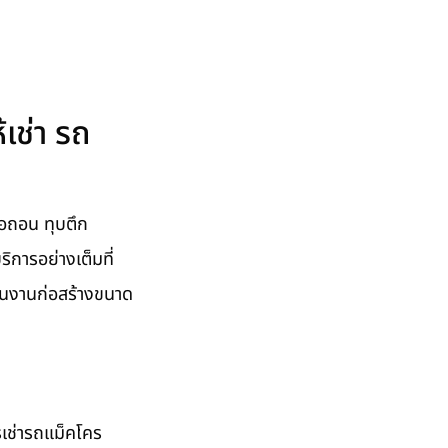
เช่า รถ
้อถอน ทุบตึก
ิการอย่างเต็มที่
็นงานก่อสร้างขนาด
รเช่ารถแม็คโคร