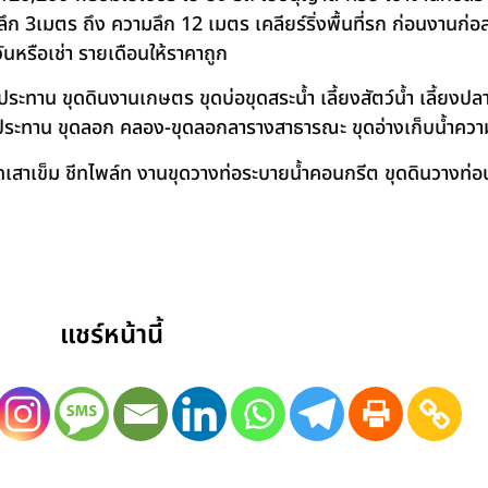
 3เมตร ถึง ความลึก 12 เมตร เคลียร์ริ่งพื้นที่รก ก่อนงานก่อส
วันหรือเช่า รายเดือนให้ราคาถูก
าน ขุดดินงานเกษตร ขุดบ่อขุดสระน้ำ เลี้ยงสัตว์น้ำ เลี้ยงปลา-เ
ชลประทาน ขุดลอก คลอง-ขุดลอกลารางสาธารณะ ขุดอ่างเก็บน้ำควา
สาเข็ม ชีทไพล์ท งานขุดวางท่อระบายน้ำคอนกรีต ขุดดินวางท่อป
แชร์หน้านี้