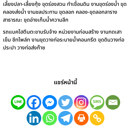
เลี้ยงปลา-เลี้ยงกุ้ง ขุดร่องสวน ทำเขื่อนดิน งานขุดร่องน้ำ ขุด
คลองส่งน้ำ งานชลประทาน ขุดลอก คลอง-ขุดลอกลาราง
สาธารณะ ขุดอ่างเก็บน้ำความลึก
รถแบคโฮตีนตะขาบรับจ้าง หน่วยงานก่อนสร้าง งานกดเสา
เข็ม ชีทไพล์ท งานขุดวางท่อระบายน้ำคอนกรีต ขุดดินวางท่อ
ประปา วางท่อส่งก๊าซ
แชร์หน้านี้