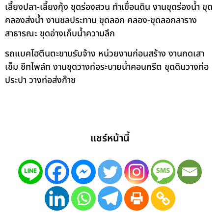
เลี้ยงปลา-เลี้ยงกุ้ง ขุดร่องสวน ทำเขื่อนดิน งานขุดร่องน้ำ ขุด
คลองส่งน้ำ งานชลประทาน ขุดลอก คลอง-ขุดลอกลาราง
สาธารณะ ขุดอ่างเก็บน้ำความลึก
รถแบคโฮตีนตะขาบรับจ้าง หน่วยงานก่อนสร้าง งานกดเสา
เข็ม ชีทไพล์ท งานขุดวางท่อระบายน้ำคอนกรีต ขุดดินวางท่อ
ประปา วางท่อส่งก๊าซ
แชร์หน้านี้