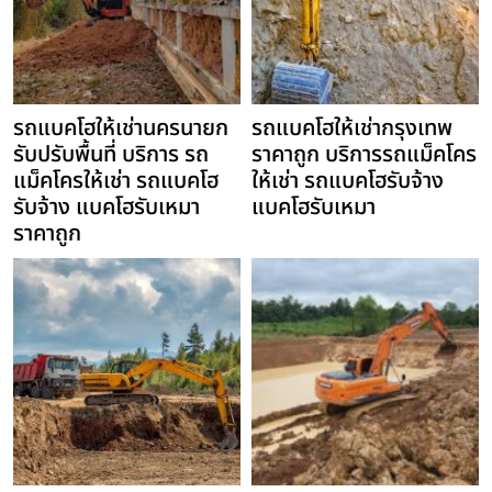
รถแบคโฮให้เช่านครนายก
รถแบคโฮให้เช่ากรุงเทพ
รับปรับพื้นที่ บริการ รถ
ราคาถูก บริการรถแม็คโคร
แม็คโครให้เช่า รถแบคโฮ
ให้เช่า รถแบคโฮรับจ้าง
รับจ้าง แบคโฮรับเหมา
แบคโฮรับเหมา
ราคาถูก