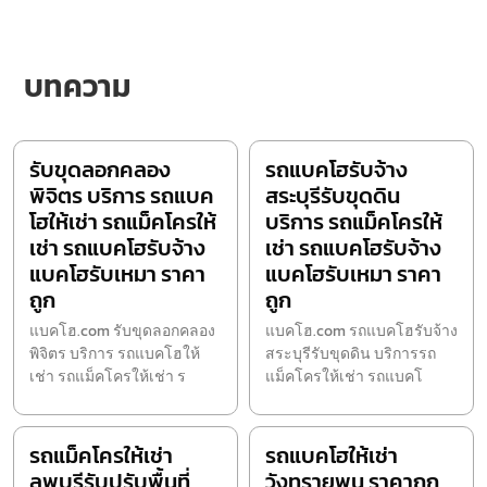
บทความ
รับขุดลอกคลอง
รถแบคโฮรับจ้าง
พิจิตร บริการ รถแบค
สระบุรีรับขุดดิน
โฮให้เช่า รถแม็คโครให้
บริการ รถแม็คโครให้
เช่า รถแบคโฮรับจ้าง
เช่า รถแบคโฮรับจ้าง
แบคโฮรับเหมา ราคา
แบคโฮรับเหมา ราคา
ถูก
ถูก
แบคโฮ.com รับขุดลอกคลอง
แบคโฮ.com รถแบคโฮรับจ้าง
พิจิตร บริการ รถแบคโฮให้
สระบุรีรับขุดดิน บริการรถ
เช่า รถแม็คโครให้เช่า ร
แม็คโครให้เช่า รถแบคโ
รถแม็คโครให้เช่า
รถแบคโฮให้เช่า
ลพบุรีรับปรับพื้นที่
วังทรายพูน ราคาถูก