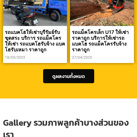
รถแบคโฮให้เช่าบุรีรัมย์รับ
รถแม็คโครเล็ก U17 ให้เช่า
ขุดสระ บริการ รถแม็คโคร
ราคาถูก บริการให้เช่ารถ
ให้เช่า รถแบคโฮรับจ้าง แบค
แบคโฮ รถแม็คโครรับจ้าง
โฮรับเหมา ราคาถูก
ราคาถูก
18/03/2023
27/04/2025
ดูผลงานทั้งหมด
Gallery รวมภาพลูกค้าบางส่วนของ
เรา