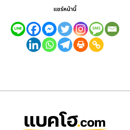
แชร์หน้านี้