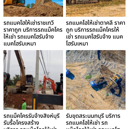
รถแบคโฮให้เช่าราชเทวี
รถแบคโฮให้เช่าตาคลี ราคา
ราคาถูก บริการรถแม็คโคร
ถูก บริการรถแม็คโครให้
ให้เช่า รถแบคโฮรับจ้าง
เช่า รถแบคโฮรับจ้าง แบค
แบคโฮรับเหมา
โฮรับเหมา
รถแม็คโครรับจ้างสิงห์บุรี
รับขุดสระนนทบุรี บริการ
รับรื้อโครงสร้าง
รถแบคโฮให้เช่า รถ