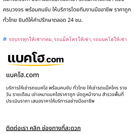
ครบวงจร พร้อมคนขับ ให้บริการโดยทีมงานมืออาชีพ ราคาถูก
ทั่วไทย ยินดีให้คำปรึกษาตลอด 24 ชม.
รถบรรทุกให้เช่ากทม
,
รถแม็คโครให้เช่า
,
รถแบคโฮให้เช่า
แบคโฮ.com
บริการให้เช่ารถแบคโฮ พร้อมคนขับ ทั่วไทย ให้เช่ารถแม็คโคร ราย
วัน รายเดือน เช่าเหมาแบคโฮราคาถูก นัดดูหน้างาน สำรวจพื้นที่
ประเมินราคา เสนอราคาให้บริการอย่างมืออาชีพ
ติดต่อเรา คลิก ช่องทางที่สะดวก