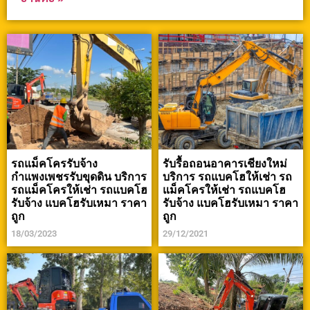
รถแม็คโครรับจ้าง
รับรื้อถอนอาคารเชียงใหม่
กำแพงเพชรรับขุดดิน บริการ
บริการ รถแบคโฮให้เช่า รถ
รถแม็คโครให้เช่า รถแบคโฮ
แม็คโครให้เช่า รถแบคโฮ
รับจ้าง แบคโฮรับเหมา ราคา
รับจ้าง แบคโฮรับเหมา ราคา
ถูก
ถูก
18/03/2023
29/12/2021