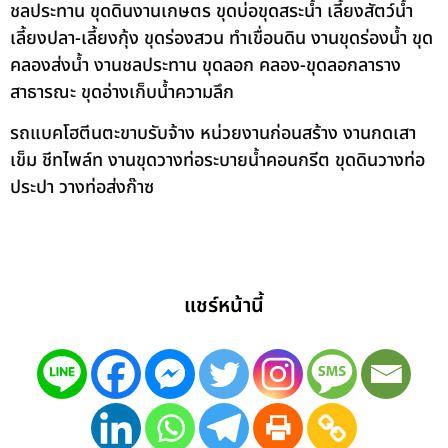
ชลประทาน ขุดดินงานเกษตร ขุดบ่อขุดสระน้ำ เลี้ยงสัตว์น้ำ
เลี้ยงปลา-เลี้ยงกุ้ง ขุดร่องสวน ทำเขื่อนดิน งานขุดร่องน้ำ ขุด
คลองส่งน้ำ งานชลประทาน ขุดลอก คลอง-ขุดลอกลาราง
สาธารณะ ขุดอ่างเก็บน้ำความลึก
รถแบคโฮตีนตะขาบรับจ้าง หน่วยงานก่อนสร้าง งานกดเสา
เข็ม ชีทไพล์ท งานขุดวางท่อระบายน้ำคอนกรีต ขุดดินวางท่อ
ประปา วางท่อส่งก๊าซ
แชร์หน้านี้