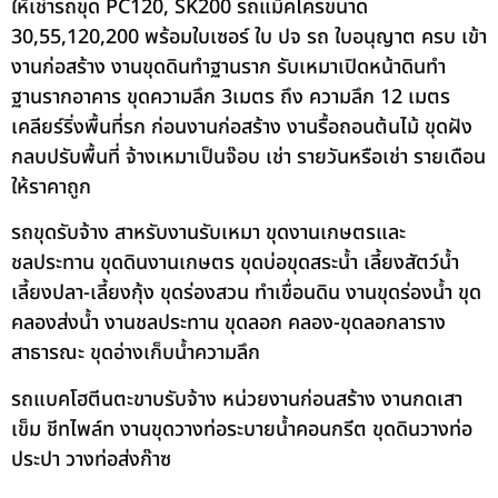
ให้เช่ารถขุด PC120, SK200 รถแม็คโครขนาด
30,55,120,200 พร้อมใบเซอร์ ใบ ปจ รถ ใบอนุญาต ครบ เข้า
งานก่อสร้าง งานขุดดินทำฐานราก รับเหมาเปิดหน้าดินทำ
ฐานรากอาคาร ขุดความลึก 3เมตร ถึง ความลึก 12 เมตร
เคลียร์ริ่งพื้นที่รก ก่อนงานก่อสร้าง งานรื้อถอนต้นไม้ ขุดฝัง
กลบปรับพื้นที่ จ้างเหมาเป็นจ๊อบ เช่า รายวันหรือเช่า รายเดือน
ให้ราคาถูก
รถขุดรับจ้าง สาหรับงานรับเหมา ขุดงานเกษตรและ
ชลประทาน ขุดดินงานเกษตร ขุดบ่อขุดสระน้ำ เลี้ยงสัตว์น้ำ
เลี้ยงปลา-เลี้ยงกุ้ง ขุดร่องสวน ทำเขื่อนดิน งานขุดร่องน้ำ ขุด
คลองส่งน้ำ งานชลประทาน ขุดลอก คลอง-ขุดลอกลาราง
สาธารณะ ขุดอ่างเก็บน้ำความลึก
รถแบคโฮตีนตะขาบรับจ้าง หน่วยงานก่อนสร้าง งานกดเสา
เข็ม ชีทไพล์ท งานขุดวางท่อระบายน้ำคอนกรีต ขุดดินวางท่อ
ประปา วางท่อส่งก๊าซ