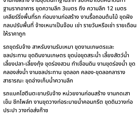
งานก่อสร้าง งานขุดดินทำฐานราก รับเหมาเปิดหน้าดินทำ
ฐานรากอาคาร ขุดความลึก 3เมตร ถึง ความลึก 12 เมตร
เคลียร์ริ่งพื้นที่รก ก่อนงานก่อสร้าง งานรื้อถอนต้นไม้ ขุดฝัง
กลบปรับพื้นที่ จ้างเหมาเป็นจ๊อบ เช่า รายวันหรือเช่า รายเดือน
ให้ราคาถูก
รถขุดรับจ้าง สาหรับงานรับเหมา ขุดงานเกษตรและ
ชลประทาน ขุดดินงานเกษตร ขุดบ่อขุดสระน้ำ เลี้ยงสัตว์น้ำ
เลี้ยงปลา-เลี้ยงกุ้ง ขุดร่องสวน ทำเขื่อนดิน งานขุดร่องน้ำ ขุด
คลองส่งน้ำ งานชลประทาน ขุดลอก คลอง-ขุดลอกลาราง
สาธารณะ ขุดอ่างเก็บน้ำความลึก
รถแบคโฮตีนตะขาบรับจ้าง หน่วยงานก่อนสร้าง งานกดเสา
เข็ม ชีทไพล์ท งานขุดวางท่อระบายน้ำคอนกรีต ขุดดินวางท่อ
ประปา วางท่อส่งก๊าซ