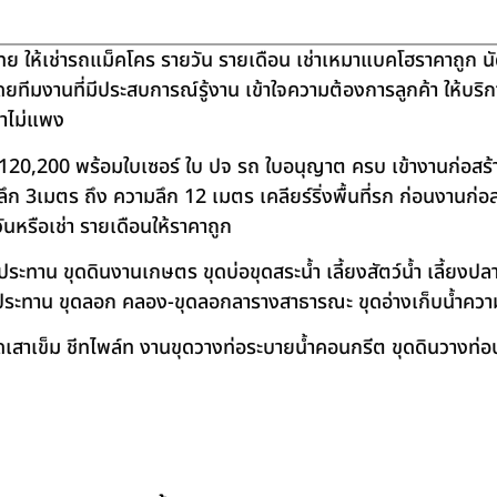
ย ให้เช่ารถแม็คโคร รายวัน รายเดือน เช่าเหมาแบคโฮราคาถูก น
โดยทีมงานที่มีประสบการณ์รู้งาน เข้าใจความต้องการลูกค้า ให้บร
คาไม่แพง
120,200 พร้อมใบเซอร์ ใบ ปจ รถ ใบอนุญาต ครบ เข้างานก่อสร้
 3เมตร ถึง ความลึก 12 เมตร เคลียร์ริ่งพื้นที่รก ก่อนงานก่อส
วันหรือเช่า รายเดือนให้ราคาถูก
าน ขุดดินงานเกษตร ขุดบ่อขุดสระน้ำ เลี้ยงสัตว์น้ำ เลี้ยงปลา-เ
ชลประทาน ขุดลอก คลอง-ขุดลอกลารางสาธารณะ ขุดอ่างเก็บน้ำควา
สาเข็ม ชีทไพล์ท งานขุดวางท่อระบายน้ำคอนกรีต ขุดดินวางท่อป