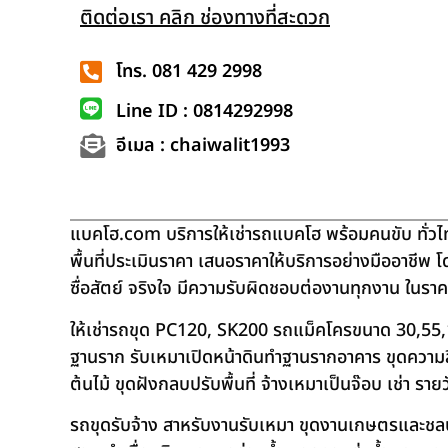
ติดต่อเรา คลิก ช่องทางที่สะดวก
โทร. 081 429 2998
Line ID : 0814292998
อีเมล : chaiwalit1993
แบคโฮ.com บริการให้เช่ารถแบคโฮ พร้อมคนขับ ทั่วไท
พื้นที่ประเมินราคา เสนอราคาให้บริการอย่างมืออาชีพ 
ซื่อสัตย์ จริงใจ มีความรับผิดชอบต่องานทุกงาน ในรา
ให้เช่ารถขุด PC120, SK200 รถแม็คโครขนาด 30,55,
ฐานราก รับเหมาเปิดหน้าดินทำฐานรากอาคาร ขุดความลึก
ต้นไม้ ขุดฝังกลบปรับพื้นที่ จ้างเหมาเป็นจ๊อบ เช่า ราย
รถขุดรับจ้าง สาหรับงานรับเหมา ขุดงานเกษตรและชลประท