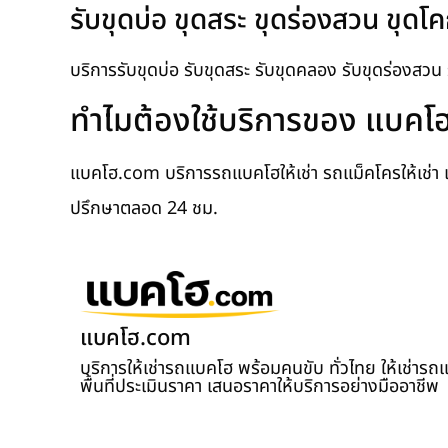
รับขุดบ่อ ขุดสระ ขุดร่องสวน ขุด
บริการรับขุดบ่อ รับขุดสระ รับขุดคลอง รับขุดร่องสว
ทำไมต้องใช้บริการของ แบค
แบคโฮ.com บริการรถแบคโฮให้เช่า รถแม็คโครให้เช่า 
ปรึกษาตลอด 24 ชม.
แบคโฮ.com
บริการให้เช่ารถแบคโฮ พร้อมคนขับ ทั่วไทย ให้เช่าร
พื้นที่ประเมินราคา เสนอราคาให้บริการอย่างมืออาชีพ