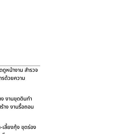
ัดดูหน้างาน สำรวจ
ิการด้วยความ
าง งานขุดดินทำ
ร้าง งานรื้อถอน
ลี้ยงกุ้ง ขุดร่อง