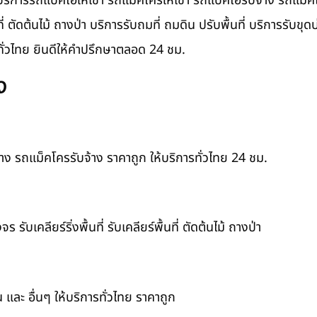
ิการรถแบคโฮให้เช่า รถแม็คโครให้เช่า รถแบคโฮรับจ้าง รถแม็คโ
้นที่ ตัดต้นไม้ ถางป่า บริการรับถมที่ ถมดิน ปรับพื้นที่ บริการรับขุด
ั่วไทย ยินดีให้คำปรึกษาตลอด 24 ชม.
ง
าง รถแม็คโครรับจ้าง ราคาถูก ให้บริการทั่วไทย 24 ชม.
บเคลียร์ริ่งพื้นที่ รับเคลียร์พื้นที่ ตัดต้นไม้ ถางป่า
ิน และ อื่นๆ ให้บริการทั่วไทย ราคาถูก