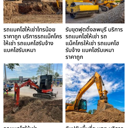
รถแบคโฮให้เช่าไทรน้อย
รับขุดฟุตติ้งลพบุรี บริการ
ราคาถูก บริการรถแม็คโคร
รถแบคโฮให้เช่า รถ
ให้เช่า รถแบคโฮรับจ้าง
แม็คโครให้เช่า รถแบคโฮ
แบคโฮรับเหมา
รับจ้าง แบคโฮรับเหมา
ราคาถูก