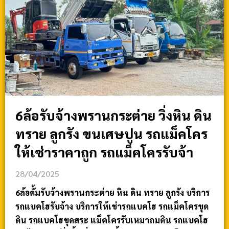
6ล้อรับจ้างพรานกระต่าย วิ่งหิน ดิน
ทราย ลูกรัง ขนเศษปูน รถแม็คโคร
ให้เช่าราคาถูก รถแม็คโครรับจ้า
28/04/2025
6ล้อดั้มรับจ้างพรานกระต่าย หิน ดิน ทราย ลูกรัง บริการ
รถแบคโฮรับจ้าง บริการให้เช่ารถแบคโฮ รถแม็คโครขุด
ดิน รถแบคโฮขุดสระ แม็คโครรับเหมาถมดิน รถแบคโฮ