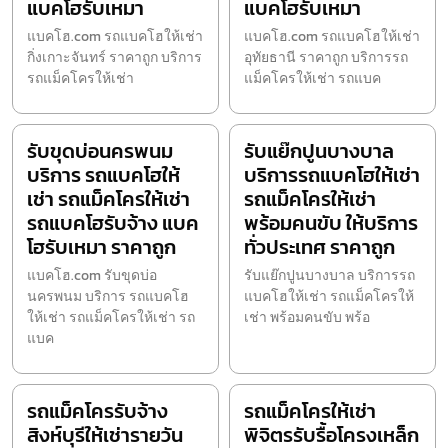
แบคโฮรับเหมา
แบคโฮรับเหมา
แบคโฮ.com รถแบคโฮให้เช่า
แบคโฮ.com รถแบคโฮให้เช่า
กิ่งเกาะจันทร์ ราคาถูก บริการ
อุทัยธานี ราคาถูก บริการรถ
รถแม็คโครให้เช่า
แม็คโครให้เช่า รถแบค
รับขุดบ่อนครพนม
รับแย๊กปูนบางบาล
บริการ รถแบคโฮให้
บริการรถแบคโฮให้เช่า
เช่า รถแม็คโครให้เช่า
รถแม็คโครให้เช่า
รถแบคโฮรับจ้าง แบค
พร้อมคนขับ ให้บริการ
โฮรับเหมา ราคาถูก
ทั่วประเทศ ราคาถูก
แบคโฮ.com รับขุดบ่อ
รับแย๊กปูนบางบาล บริการรถ
นครพนม บริการ รถแบคโฮ
แบคโฮให้เช่า รถแม็คโครให้
ให้เช่า รถแม็คโครให้เช่า รถ
เช่า พร้อมคนขับ พร้อ
แบค
รถแม็คโครรับจ้าง
รถแม็คโครให้เช่า
สิงห์บุรีให้เช่ารายวัน
พิจิตรรับรื้อโครงเหล็ก