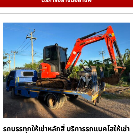
บริการอย่างมืออาชีพ
รถบรรทุกให้เช่าหลักสี่ บริการรถแบคโฮให้เช่า