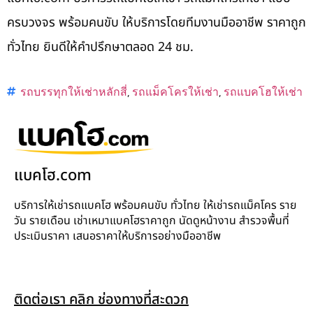
ครบวงจร พร้อมคนขับ ให้บริการโดยทีมงานมืออาชีพ ราคาถูก
ทั่วไทย ยินดีให้คำปรึกษาตลอด 24 ชม.
รถบรรทุกให้เช่าหลักสี่
,
รถแม็คโครให้เช่า
,
รถแบคโฮให้เช่า
แบคโฮ.com
บริการให้เช่ารถแบคโฮ พร้อมคนขับ ทั่วไทย ให้เช่ารถแม็คโคร ราย
วัน รายเดือน เช่าเหมาแบคโฮราคาถูก นัดดูหน้างาน สำรวจพื้นที่
ประเมินราคา เสนอราคาให้บริการอย่างมืออาชีพ
ติดต่อเรา คลิก ช่องทางที่สะดวก