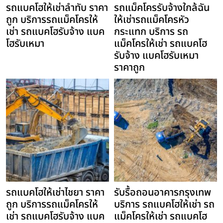
รถแบคโฮให้เช่าลำทับ ราคา
รถแม็คโครรับจ้างใกล้ฉัน
ถูก บริการรถแม็คโครให้
ให้เช่ารถแม็คโครหัว
เช่า รถแบคโฮรับจ้าง แบค
กระแทก บริการ รถ
โฮรับเหมา
แม็คโครให้เช่า รถแบคโฮ
รับจ้าง แบคโฮรับเหมา
ราคาถูก
รถแบคโฮให้เช่าไชยา ราคา
รับรื้อถอนอาคารกรุงเทพ
ถูก บริการรถแม็คโครให้
บริการ รถแบคโฮให้เช่า รถ
เช่า รถแบคโฮรับจ้าง แบค
แม็คโครให้เช่า รถแบคโฮ