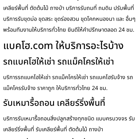
เคลียร์พื้นที่ ตัดต้นไม้ ถางป่า บริการรับถมที่ ถมดิน ปรับพื้นที่
บริการรับขุดบ่อ ขุดสระ ขุดร่องสวน ขุดโคกหนองนา และ อื่นๆ
พร้อมทีมงานให้บริการทั่วไทย ยินดีให้คำปรึกษาตลอด 24 ชม.
แบคโฮ.com ให้บริการอะไรบ้าง
รถแบคโฮให้เช่า รถแม็คโครให้เช่า
บริการรถแบคโฮให้เช่า รถแม็คโครให้เช่า รถแบคโฮรับจ้าง รถ
แม็คโครรับจ้าง ราคาถูก ให้บริการทั่วไทย 24 ชม.
รับเหมารื้อถอน เคลียร์ริ่งพื้นที่
บริการรับเหมารื้อถอนสิ่งปลูกสร้างทุกชนิด แบบครบวงจร รับ
เคลียร์ริ่งพื้นที่ รับเคลียร์พื้นที่ ตัดต้นไม้ ถางป่า