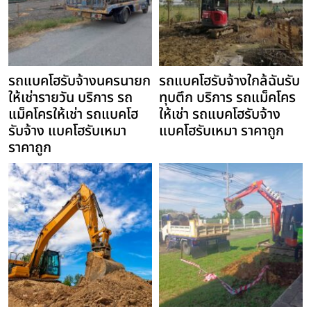
รถแบคโฮรับจ้างนครนายก
รถแบคโฮรับจ้างใกล้ฉันรับ
ให้เช่ารายวัน บริการ รถ
ทุบตึก บริการ รถแม็คโคร
แม็คโครให้เช่า รถแบคโฮ
ให้เช่า รถแบคโฮรับจ้าง
รับจ้าง แบคโฮรับเหมา
แบคโฮรับเหมา ราคาถูก
ราคาถูก