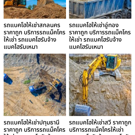
รถแบคโฮให้เช่าสกลนคร
รถแบคโฮให้เช่าอู่ทอง
ราคาถูก บริการรถแม็คโคร
ราคาถูก บริการรถแม็คโคร
ให้เช่า รถแบคโฮรับจ้าง
ให้เช่า รถแบคโฮรับจ้าง
แบคโฮรับเหมา
แบคโฮรับเหมา
รถแบคโฮให้เช่าปทุมธานี
รถแบคโฮให้เช่าสวี ราคาถูก
ราคาถูก บริการรถแม็คโคร
บริการรถแม็คโครให้เช่า