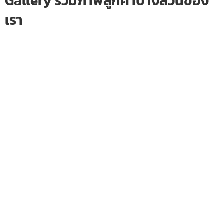
Gallery รวมภาพลูกค้าบางส่วนของ
เรา