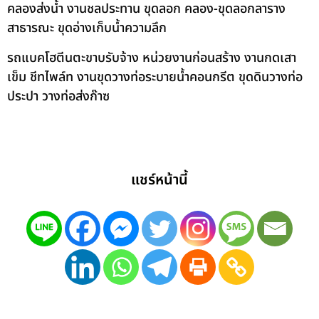
คลองส่งน้ำ งานชลประทาน ขุดลอก คลอง-ขุดลอกลาราง
สาธารณะ ขุดอ่างเก็บน้ำความลึก
รถแบคโฮตีนตะขาบรับจ้าง หน่วยงานก่อนสร้าง งานกดเสา
เข็ม ชีทไพล์ท งานขุดวางท่อระบายน้ำคอนกรีต ขุดดินวางท่อ
ประปา วางท่อส่งก๊าซ
แชร์หน้านี้