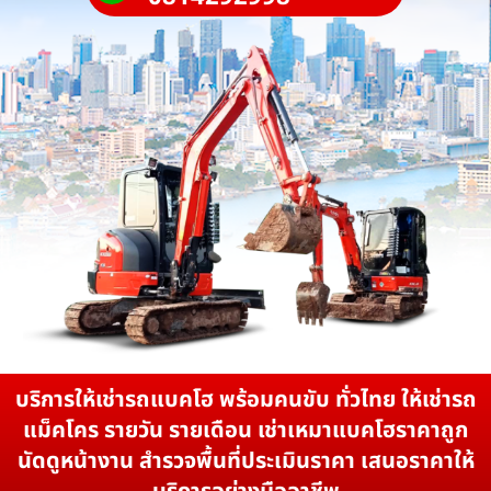
บริการให้เช่ารถแบคโฮ พร้อมคนขับ ทั่วไทย ให้เช่ารถ
แม็คโคร รายวัน รายเดือน เช่าเหมาแบคโฮราคาถูก
นัดดูหน้างาน สำรวจพื้นที่ประเมินราคา เสนอราคาให้