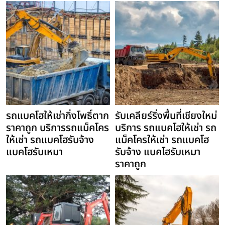
รถแบคโฮให้เช่ากิ่งโพธิ์ตาก
รับเคลียร์ริ่งพื้นที่เชียงใหม่
ราคาถูก บริการรถแม็คโคร
บริการ รถแบคโฮให้เช่า รถ
ให้เช่า รถแบคโฮรับจ้าง
แม็คโครให้เช่า รถแบคโฮ
แบคโฮรับเหมา
รับจ้าง แบคโฮรับเหมา
ราคาถูก