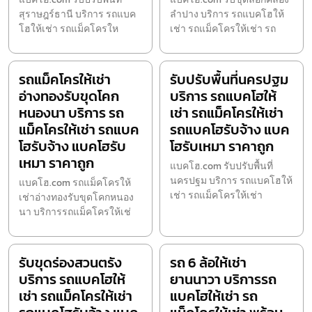
สุราษฎร์ธานี บริการ รถแบค
ลำปาง บริการ รถแบคโฮให้
โฮให้เช่า รถแม็คโครให
เช่า รถแม็คโครให้เช่า รถ
รถแม็คโครให้เช่า
รับปรับพื้นที่นครปฐม
อ่างทองรับขุดโคก
บริการ รถแบคโฮให้
หนองนา บริการ รถ
เช่า รถแม็คโครให้เช่า
แม็คโครให้เช่า รถแบค
รถแบคโฮรับจ้าง แบค
โฮรับจ้าง แบคโฮรับ
โฮรับเหมา ราคาถูก
เหมา ราคาถูก
แบคโฮ.com รับปรับพื้นที่
นครปฐม บริการ รถแบคโฮให้
แบคโฮ.com รถแม็คโครให้
เช่า รถแม็คโครให้เช่า
เช่าอ่างทองรับขุดโคกหนอง
นา บริการรถแม็คโครให้เช่
รับขุดร่องสวนตรัง
รถ 6 ล้อให้เช่า
บริการ รถแบคโฮให้
ยานนาวา บริการรถ
เช่า รถแม็คโครให้เช่า
แบคโฮให้เช่า รถ