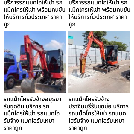
บริการรถแบคโฮให้เช่า รถ
บริการรถแบคโฮให้เช่า รถ
แม็คโครให้เช่า พร้อมคนขับ
แม็คโครให้เช่า พร้อมคนขับ
ให้บริการทั่วประเทศ ราคา
ให้บริการทั่วประเทศ ราคา
ถูก
ถูก
รถแม็คโครรับจ้างอยุธยา
รถแม็คโครรับจ้าง
รับขุดดิน บริการ รถ
ปราจีนบุรีรับขุดบ่อ บริการ
แม็คโครให้เช่า รถแบคโฮ
รถแม็คโครให้เช่า รถแบค
รับจ้าง แบคโฮรับเหมา
โฮรับจ้าง แบคโฮรับเหมา
ราคาถูก
ราคาถูก