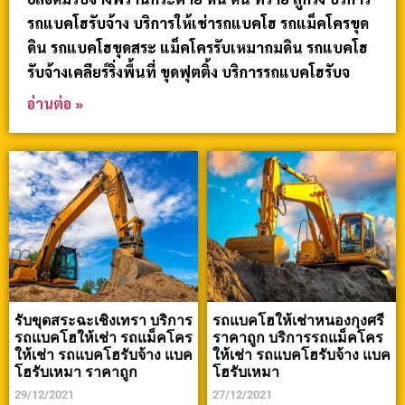
รถแบคโฮรับจ้าง บริการให้เช่ารถแบคโฮ รถแม็คโครขุด
ดิน รถแบคโฮขุดสระ แม็คโครรับเหมาถมดิน รถแบคโฮ
รับจ้างเคลียร์ริ่งพื้นที่ ขุดฟุตติ้ง บริการรถแบคโฮรับจ
อ่านต่อ »
รับขุดสระฉะเชิงเทรา บริการ
รถแบคโฮให้เช่าหนองกุงศรี
รถแบคโฮให้เช่า รถแม็คโคร
ราคาถูก บริการรถแม็คโคร
ให้เช่า รถแบคโฮรับจ้าง แบค
ให้เช่า รถแบคโฮรับจ้าง แบค
โฮรับเหมา ราคาถูก
โฮรับเหมา
29/12/2021
27/12/2021