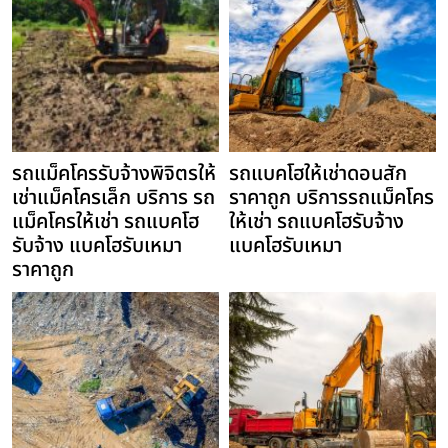
รถแม็คโครรับจ้างพิจิตรให้
รถแบคโฮให้เช่าดอนสัก
เช่าแม็คโครเล็ก บริการ รถ
ราคาถูก บริการรถแม็คโคร
แม็คโครให้เช่า รถแบคโฮ
ให้เช่า รถแบคโฮรับจ้าง
รับจ้าง แบคโฮรับเหมา
แบคโฮรับเหมา
ราคาถูก