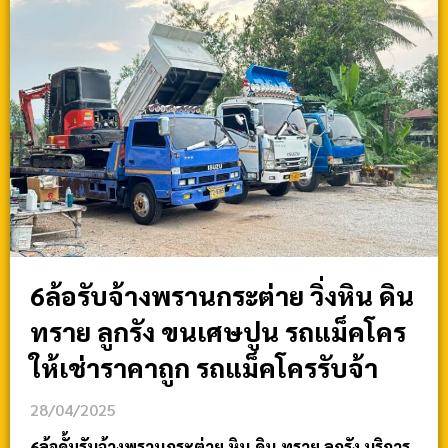
6ล้อรับจ้างพรานกระต่าย วิ่งหิน ดิน
ทราย ลูกรัง ขนเศษปูน รถแม็คโคร
ให้เช่าราคาถูก รถแม็คโครรับจ้า
28/04/2025
6ล้อดั้มรับจ้างพรานกระต่าย หิน ดิน ทราย ลูกรัง บริการ