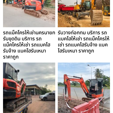
รถแม็คโครให้เช่านครนายก
รับวางท่อกทม บริการ รถ
รับขุดดิน บริการ รถ
แบคโฮให้เช่า รถแม็คโครให้
แม็คโครให้เช่า รถแบคโฮ
เช่า รถแบคโฮรับจ้าง แบค
รับจ้าง แบคโฮรับเหมา
โฮรับเหมา ราคาถูก
ราคาถูก