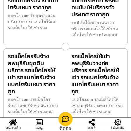
รถแบคโฮรับจ้าง แบค
แม็คโครให้เช่า พร้อม
โฮรับเหมา ราคาถูก
คนขับ ให้บริการทั่ว
ประเทศ ราคาถูก
แบคโฮ.com รับขุดร่องสวน
ตรัง บริการ รถแบคโฮให้เช่า
รถ 6 ล้อให้เช่ายานนาวา
รถแม็คโครให้เช่า รถแ
บริการรถแบคโฮให้เช่า รถ
แม็คโครให้เช่า พร้อมคนขั
รถแม็คโครรับจ้าง
รถแม็คโครให้เช่า
ลพบุรีรับขุดดิน
ลพบุรีรับวางท่อ
บริการ รถแม็คโครให้
บริการ รถแม็คโครให้
เช่า รถแบคโฮรับจ้าง
เช่า รถแบคโฮรับจ้าง
แบคโฮรับเหมา ราคา
แบคโฮรับเหมา ราคา
ถูก
ถูก
แบคโฮ.com รถแม็คโคร
แบคโฮ.com รถแม็คโครให้
รับจ้างลพบุรีรับขุดดิน บริการ
เช่าลพบุรีรับวางท่อ บริการรถ
รถแม็คโครให้เช่า รถแบค
แม็คโครให้เช่า รถแบค
หน้าหลัก
เมนู
แชร์
เพิ่มเติม
ติดต่อ