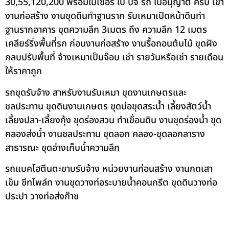
30,55,120,200 พร้อมใบเซอร์ ใบ ปจ รถ ใบอนุญาต ครบ เข้า
งานก่อสร้าง งานขุดดินทำฐานราก รับเหมาเปิดหน้าดินทำ
ฐานรากอาคาร ขุดความลึก 3เมตร ถึง ความลึก 12 เมตร
เคลียร์ริ่งพื้นที่รก ก่อนงานก่อสร้าง งานรื้อถอนต้นไม้ ขุดฝัง
กลบปรับพื้นที่ จ้างเหมาเป็นจ๊อบ เช่า รายวันหรือเช่า รายเดือน
ให้ราคาถูก
รถขุดรับจ้าง สาหรับงานรับเหมา ขุดงานเกษตรและ
ชลประทาน ขุดดินงานเกษตร ขุดบ่อขุดสระน้ำ เลี้ยงสัตว์น้ำ
เลี้ยงปลา-เลี้ยงกุ้ง ขุดร่องสวน ทำเขื่อนดิน งานขุดร่องน้ำ ขุด
คลองส่งน้ำ งานชลประทาน ขุดลอก คลอง-ขุดลอกลาราง
สาธารณะ ขุดอ่างเก็บน้ำความลึก
รถแบคโฮตีนตะขาบรับจ้าง หน่วยงานก่อนสร้าง งานกดเสา
เข็ม ชีทไพล์ท งานขุดวางท่อระบายน้ำคอนกรีต ขุดดินวางท่อ
ประปา วางท่อส่งก๊าซ