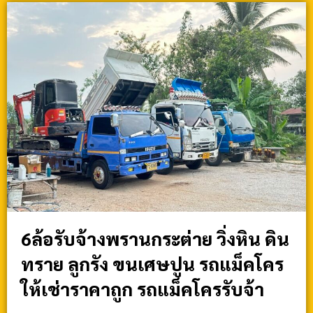
6ล้อรับจ้างพรานกระต่าย วิ่งหิน ดิน
ทราย ลูกรัง ขนเศษปูน รถแม็คโคร
ให้เช่าราคาถูก รถแม็คโครรับจ้า