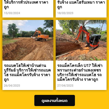
ให้บริการทั่วประเทศ ราคา
รับจ้าง แบคโฮรับเหมา ราคา
ถูก
ถูก
15/03/2024
18/03/2023
รถแบคโฮให้เช่าบ้านด่าน
รถแม็คโครเล็ก U17 ให้เช่า
บุรีรัมย์ บริการให้เช่ารถแบค
พรานกระต่ายกำแพงเพชร
โฮ รถแม็คโครรับจ้าง ราคา
บริการให้เช่ารถแบคโฮ รถ
ถูก
แม็คโครรับจ้าง ราคาถูก
26/04/2025
27/04/2025
ดูผลงานทั้งหมด