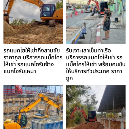
รถแบคโฮให้เช่ากิ่งสามชัย
รับเจาะเสาเข็มท่าเรือ
ราคาถูก บริการรถแม็คโคร
บริการรถแบคโฮให้เช่า รถ
ให้เช่า รถแบคโฮรับจ้าง
แม็คโครให้เช่า พร้อมคนขับ
แบคโฮรับเหมา
ให้บริการทั่วประเทศ ราคา
ถูก