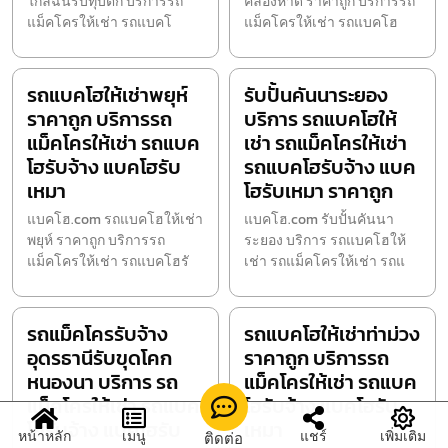
ใกล้ฉันรับทุบตึก บริการรถ
คลองหาด ราคาถูก บริการรถ
แม็คโครให้เช่า รถแบคโ
แม็คโครให้เช่า รถแบคโฮ
รถแบคโฮให้เช่าพยุห์
รับปั้นคันนาระยอง
ราคาถูก บริการรถ
บริการ รถแบคโฮให้
แม็คโครให้เช่า รถแบค
เช่า รถแม็คโครให้เช่า
โฮรับจ้าง แบคโฮรับ
รถแบคโฮรับจ้าง แบค
เหมา
โฮรับเหมา ราคาถูก
แบคโฮ.com รถแบคโฮให้เช่า
แบคโฮ.com รับปั้นคันนา
พยุห์ ราคาถูก บริการรถ
ระยอง บริการ รถแบคโฮให้
แม็คโครให้เช่า รถแบคโฮรั
เช่า รถแม็คโครให้เช่า รถแ
รถแม็คโครรับจ้าง
รถแบคโฮให้เช่าท่าม่วง
อุดรธานีรับขุดโคก
ราคาถูก บริการรถ
หนองนา บริการ รถ
แม็คโครให้เช่า รถแบค
แม็คโครให้เช่า รถแบค
โฮรับจ้าง แบคโฮรับ
โฮรับจ้าง แบคโฮรับ
เหมา
หน้าหลัก
เมนู
แชร์
เพิ่มเติม
ติดต่อ