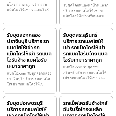
ยโสธร ราคาถูก บริการรถ
รับขุดโคกหนองนาบ้านแพรก
แม็คโครให้เช่า รถแบคโฮรั
บริการรถแบคโฮให้เช่า รถ
แม็คโครให้เช่า พร้อมคนข
รับขุดลอกคลอง
รับขุดสระสุรินทร์
ปราจีนบุรี บริการ รถ
บริการ รถแบคโฮให้
แบคโฮให้เช่า รถ
เช่า รถแม็คโครให้เช่า
แม็คโครให้เช่า รถแบค
รถแบคโฮรับจ้าง แบค
โฮรับจ้าง แบคโฮรับ
โฮรับเหมา ราคาถูก
เหมา ราคาถูก
แบคโฮ.com รับขุดสระ
สุรินทร์ บริการ รถแบคโฮให้
แบคโฮ.com รับขุดลอกคลอง
เช่า รถแม็คโครให้เช่า รถแ
ปราจีนบุรี บริการ รถแบคโฮ
ให้เช่า รถแม็คโครให้เช
รับขุดบ่อเพชรบุรี
รถแม็คโครรับจ้างใกล้
บริการ รถแบคโฮให้
ฉันรับรื้อโครงเหล็ก
เช่า รถแม็คโครให้เช่า
บริการ รถแม็คโครให้