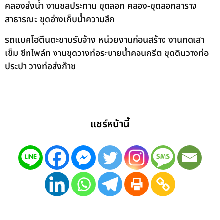
คลองส่งน้ำ งานชลประทาน ขุดลอก คลอง-ขุดลอกลาราง
สาธารณะ ขุดอ่างเก็บน้ำความลึก
รถแบคโฮตีนตะขาบรับจ้าง หน่วยงานก่อนสร้าง งานกดเสา
เข็ม ชีทไพล์ท งานขุดวางท่อระบายน้ำคอนกรีต ขุดดินวางท่อ
ประปา วางท่อส่งก๊าซ
แชร์หน้านี้