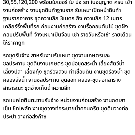
30,55,120,200 พร้อมใบเซอร์ ใบ ปจ รถ ใบอนุญาต ครบ เข้า
งานก่อสร้าง งานขุดดินทำฐานราก รับเหมาเปิดหน้าดินทำ
ฐานรากอาคาร ขุดความลึก 3เมตร ถึง ความลึก 12 เมตร
เคลียร์ริ่งพื้นที่รก ก่อนงานก่อสร้าง งานรื้อถอนต้นไม้ ขุดฝัง
กลบปรับพื้นที่ จ้างเหมาเป็นจ๊อบ เช่า รายวันหรือเช่า รายเดือน
ให้ราคาถูก
รถขุดรับจ้าง สาหรับงานรับเหมา ขุดงานเกษตรและ
ชลประทาน ขุดดินงานเกษตร ขุดบ่อขุดสระน้ำ เลี้ยงสัตว์น้ำ
เลี้ยงปลา-เลี้ยงกุ้ง ขุดร่องสวน ทำเขื่อนดิน งานขุดร่องน้ำ ขุด
คลองส่งน้ำ งานชลประทาน ขุดลอก คลอง-ขุดลอกลาราง
สาธารณะ ขุดอ่างเก็บน้ำความลึก
รถแบคโฮตีนตะขาบรับจ้าง หน่วยงานก่อนสร้าง งานกดเสา
เข็ม ชีทไพล์ท งานขุดวางท่อระบายน้ำคอนกรีต ขุดดินวางท่อ
ประปา วางท่อส่งก๊าซ