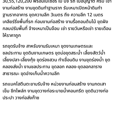
30,55,120,200 พร้อมใบเซอร์ ใบ ปจ รถ ใบอนุญาต ครบ เข้า
งานก่อสร้าง งานขุดดินทำฐานราก รับเหมาเปิดหน้าดินทำ
ฐานรากอาคาร ขุดความลึก 3เมตร ถึง ความลึก 12 เมตร
เคลียร์ริ่งพื้นที่รก ก่อนงานก่อสร้าง งานรื้อถอนต้นไม้ ขุดฝัง
กลบปรับพื้นที่ จ้างเหมาเป็นจ๊อบ เช่า รายวันหรือเช่า รายเดือน
ให้ราคาถูก
รถขุดรับจ้าง สาหรับงานรับเหมา ขุดงานเกษตรและ
ชลประทาน ขุดดินงานเกษตร ขุดบ่อขุดสระน้ำ เลี้ยงสัตว์น้ำ
เลี้ยงปลา-เลี้ยงกุ้ง ขุดร่องสวน ทำเขื่อนดิน งานขุดร่องน้ำ ขุด
คลองส่งน้ำ งานชลประทาน ขุดลอก คลอง-ขุดลอกลาราง
สาธารณะ ขุดอ่างเก็บน้ำความลึก
รถแบคโฮตีนตะขาบรับจ้าง หน่วยงานก่อนสร้าง งานกดเสา
เข็ม ชีทไพล์ท งานขุดวางท่อระบายน้ำคอนกรีต ขุดดินวางท่อ
ประปา วางท่อส่งก๊าซ