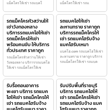
แม็คโครให้เช่า รถแบคโ
แม็คโครให้เช่า รถแ
รถแม็คโครหัวสว่านให้
รถแบคโฮให้เช่า
เช่าวังทองหลาง
ละหานทราย ราคาถูก
บริการรถแบคโฮให้เช่า
บริการรถแม็คโครให้
รถแม็คโครให้เช่า
เช่า รถแบคโฮรับจ้าง
พร้อมคนขับ ให้บริการ
แบคโฮรับเหมา
ทั่วประเทศ ราคาถูก
แบคโฮ.com รถแบคโฮให้เช่า
ละหานทราย ราคาถูก บริการ
รถแม็คโครหัวสว่านให้เช่า
รถแม็คโครให้เช่า รถแบค
วังทองหลาง บริการรถแบคโฮ
ให้เช่า รถแม็คโครให้เช
รับรื้อถอนอาคาร
รับปรับพื้นที่ราชบุรี
พะเยา บริการ รถแบค
บริการ รถแบคโฮให้
โฮให้เช่า รถแม็คโครให้
เช่า รถแม็คโครให้เช่า
เช่า รถแบคโฮรับจ้าง
รถแบคโฮรับจ้าง แบค
แบคโฮรับเหมา ราคา
โฮรับเหมา ราคาถูก