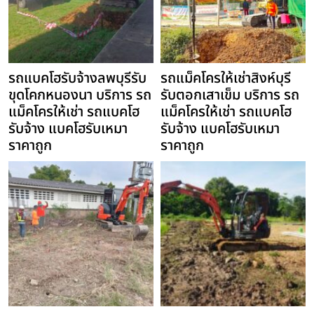
รถแบคโฮรับจ้างลพบุรีรับ
รถแม็คโครให้เช่าสิงห์บุรี
ขุดโคกหนองนา บริการ รถ
รับตอกเสาเข็ม บริการ รถ
แม็คโครให้เช่า รถแบคโฮ
แม็คโครให้เช่า รถแบคโฮ
รับจ้าง แบคโฮรับเหมา
รับจ้าง แบคโฮรับเหมา
ราคาถูก
ราคาถูก