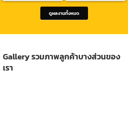
ดูผลงานทั้งหมด
Gallery รวมภาพลูกค้าบางส่วนของ
เรา