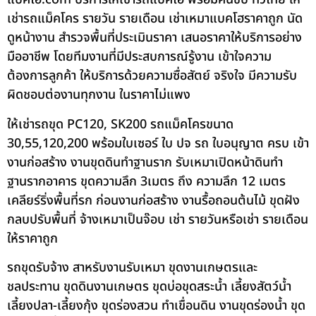
เช่ารถแม็คโคร รายวัน รายเดือน เช่าเหมาแบคโฮราคาถูก นัด
ดูหน้างาน สำรวจพื้นที่ประเมินราคา เสนอราคาให้บริการอย่าง
มืออาชีพ โดยทีมงานที่มีประสบการณ์รู้งาน เข้าใจความ
ต้องการลูกค้า ให้บริการด้วยความซื่อสัตย์ จริงใจ มีความรับ
ผิดชอบต่องานทุกงาน ในราคาไม่แพง
ให้เช่ารถขุด PC120, SK200 รถแม็คโครขนาด
30,55,120,200 พร้อมใบเซอร์ ใบ ปจ รถ ใบอนุญาต ครบ เข้า
งานก่อสร้าง งานขุดดินทำฐานราก รับเหมาเปิดหน้าดินทำ
ฐานรากอาคาร ขุดความลึก 3เมตร ถึง ความลึก 12 เมตร
เคลียร์ริ่งพื้นที่รก ก่อนงานก่อสร้าง งานรื้อถอนต้นไม้ ขุดฝัง
กลบปรับพื้นที่ จ้างเหมาเป็นจ๊อบ เช่า รายวันหรือเช่า รายเดือน
ให้ราคาถูก
รถขุดรับจ้าง สาหรับงานรับเหมา ขุดงานเกษตรและ
ชลประทาน ขุดดินงานเกษตร ขุดบ่อขุดสระน้ำ เลี้ยงสัตว์น้ำ
เลี้ยงปลา-เลี้ยงกุ้ง ขุดร่องสวน ทำเขื่อนดิน งานขุดร่องน้ำ ขุด