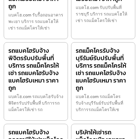
ถูก
แบคโฮ.com รับปรับพื้นที่
ราชบุรี บริการ รถแบคโฮให้
แบคโฮ.com รับรื้อถอนอาคาร
เช่า รถแม็คโครให้เช่า
พะเยา บริการ รถแบคโฮให้
เช่า รถแม็คโครให้เช่า
รถแบคโฮรับจ้าง
รถแม็คโครรับจ้าง
พิจิตรรับปรับพื้นที่
บุรีรัมย์รับปรับพื้นที่
บริการ รถแม็คโครให้
บริการ รถแม็คโครให้
เช่า รถแบคโฮรับจ้าง
เช่า รถแบคโฮรับจ้าง
แบคโฮรับเหมา ราคา
แบคโฮรับเหมา ราคา
ถูก
ถูก
แบคโฮ.com รถแบคโฮรับจ้าง
แบคโฮ.com รถแม็คโคร
พิจิตรรับปรับพื้นที่ บริการรถ
รับจ้างบุรีรัมย์รับปรับพื้นที่
แม็คโครให้เช่า รถ
บริการรถแม็คโครให้เช
รถแบคโฮรับจ้าง
บริษัทให้เช่ารถ