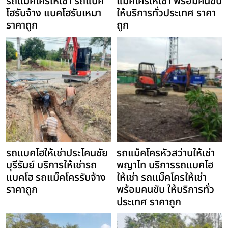
รถแม็คโครให้เช่า รถแบค
แม็คโครให้เช่า พร้อมคนขับ
โฮรับจ้าง แบคโฮรับเหมา
ให้บริการทั่วประเทศ ราคา
ราคาถูก
ถูก
รถแบคโฮให้เช่าประโคนชัย
รถแม็คโครหัวสว่านให้เช่า
บุรีรัมย์ บริการให้เช่ารถ
พญาไท บริการรถแบคโฮ
แบคโฮ รถแม็คโครรับจ้าง
ให้เช่า รถแม็คโครให้เช่า
ราคาถูก
พร้อมคนขับ ให้บริการทั่ว
ประเทศ ราคาถูก