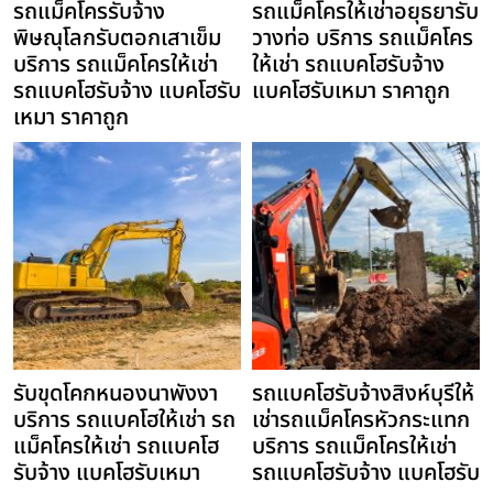
รถแม็คโครรับจ้าง
รถแม็คโครให้เช่าอยุธยารับ
พิษณุโลกรับตอกเสาเข็ม
วางท่อ บริการ รถแม็คโคร
บริการ รถแม็คโครให้เช่า
ให้เช่า รถแบคโฮรับจ้าง
รถแบคโฮรับจ้าง แบคโฮรับ
แบคโฮรับเหมา ราคาถูก
เหมา ราคาถูก
รับขุดโคกหนองนาพังงา
รถแบคโฮรับจ้างสิงห์บุรีให้
บริการ รถแบคโฮให้เช่า รถ
เช่ารถแม็คโครหัวกระแทก
แม็คโครให้เช่า รถแบคโฮ
บริการ รถแม็คโครให้เช่า
รับจ้าง แบคโฮรับเหมา
รถแบคโฮรับจ้าง แบคโฮรับ