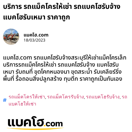
บริการ รถแม็คโครให้เช่า รถแบคโฮรับจ้าง
แบคโฮรับเหมา ราคาถูก
แบคโฮ.com
18/03/2023
แบคโฮ.com รถแบคโฮรับจ้างสระบุรีให้เช่าแม็คโครเล็ก
บริการรถแม็คโครให้เช่า รถแบคโฮรับจ้าง แบคโฮรับ
เหมา รับถมที่ ขุดโคกหนองนา ขุดสระน้ำ รับเคลียร์ริ่ง
พื้นที่ รื้อถอนสิ่งปลูกสร้าง ทุบตึก ราคาถูกเป็นกันเอง
รถแม็คโครให้เช่า
,
รถแม็คโครรับจ้าง
,
รถแบคโฮรับจ้าง
,
รถ
แบคโฮให้เช่า