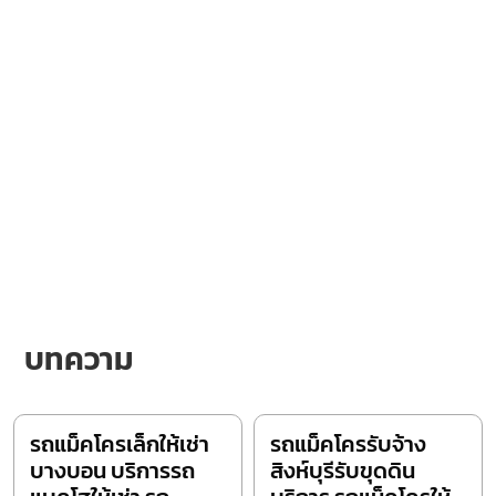
บทความ
รถแม็คโครเล็กให้เช่า
รถแม็คโครรับจ้าง
บางบอน บริการรถ
สิงห์บุรีรับขุดดิน