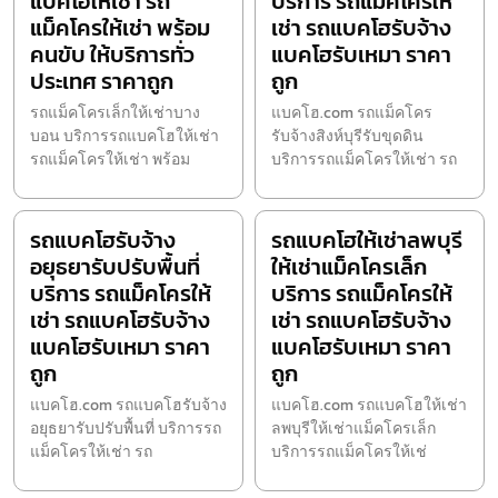
แบคโฮให้เช่า รถ
บริการ รถแม็คโครให้
แม็คโครให้เช่า พร้อม
เช่า รถแบคโฮรับจ้าง
คนขับ ให้บริการทั่ว
แบคโฮรับเหมา ราคา
ประเทศ ราคาถูก
ถูก
รถแม็คโครเล็กให้เช่าบาง
แบคโฮ.com รถแม็คโคร
บอน บริการรถแบคโฮให้เช่า
รับจ้างสิงห์บุรีรับขุดดิน
รถแม็คโครให้เช่า พร้อม
บริการรถแม็คโครให้เช่า รถ
รถแบคโฮรับจ้าง
รถแบคโฮให้เช่าลพบุรี
อยุธยารับปรับพื้นที่
ให้เช่าแม็คโครเล็ก
บริการ รถแม็คโครให้
บริการ รถแม็คโครให้
เช่า รถแบคโฮรับจ้าง
เช่า รถแบคโฮรับจ้าง
แบคโฮรับเหมา ราคา
แบคโฮรับเหมา ราคา
ถูก
ถูก
แบคโฮ.com รถแบคโฮรับจ้าง
แบคโฮ.com รถแบคโฮให้เช่า
อยุธยารับปรับพื้นที่ บริการรถ
ลพบุรีให้เช่าแม็คโครเล็ก
แม็คโครให้เช่า รถ
บริการรถแม็คโครให้เช่