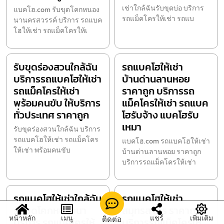
เช่าใกล้ฉันรับขุดบ่อ บริการ
แบคโฮ.com รับขุดโคกหนอง
รถแม็คโครให้เช่า รถแบ
นานครสวรรค์ บริการ รถแบค
โฮให้เช่า รถแม็คโครให้เ
รับขุดร่องสวนใกล้ฉัน
รถแบคโฮให้เช่า
บริการรถแบคโฮให้เช่า
บ้านด่านลานหอย
รถแม็คโครให้เช่า
ราคาถูก บริการรถ
พร้อมคนขับ ให้บริการ
แม็คโครให้เช่า รถแบค
ทั่วประเทศ ราคาถูก
โฮรับจ้าง แบคโฮรับ
เหมา
รับขุดร่องสวนใกล้ฉัน บริการ
รถแบคโฮให้เช่า รถแม็คโคร
แบคโฮ.com รถแบคโฮให้เช่า
ให้เช่า พร้อมคนขับ
บ้านด่านลานหอย ราคาถูก
บริการรถแม็คโครให้เช่า
รถแบคโฮให้เช่าใกล้ฉัน
รถแบคโฮให้เช่า
รับขุดโคกหนองนา
สมุทรสาคร ราคาถูก
หน้าหลัก
เมนู
แชร์
เพิ่มเติม
ติดต่อ
บริการ รถแม็คโครให้
บริการรถแม็คโครให้