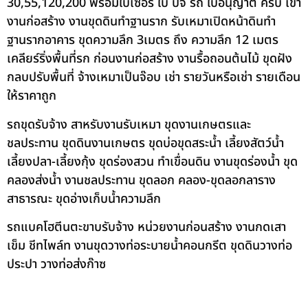
30,55,120,200 พร้อมใบเซอร์ ใบ ปจ รถ ใบอนุญาต ครบ เข้า
งานก่อสร้าง งานขุดดินทำฐานราก รับเหมาเปิดหน้าดินทำ
ฐานรากอาคาร ขุดความลึก 3เมตร ถึง ความลึก 12 เมตร
เคลียร์ริ่งพื้นที่รก ก่อนงานก่อสร้าง งานรื้อถอนต้นไม้ ขุดฝัง
กลบปรับพื้นที่ จ้างเหมาเป็นจ๊อบ เช่า รายวันหรือเช่า รายเดือน
ให้ราคาถูก
รถขุดรับจ้าง สาหรับงานรับเหมา ขุดงานเกษตรและ
ชลประทาน ขุดดินงานเกษตร ขุดบ่อขุดสระน้ำ เลี้ยงสัตว์น้ำ
เลี้ยงปลา-เลี้ยงกุ้ง ขุดร่องสวน ทำเขื่อนดิน งานขุดร่องน้ำ ขุด
คลองส่งน้ำ งานชลประทาน ขุดลอก คลอง-ขุดลอกลาราง
สาธารณะ ขุดอ่างเก็บน้ำความลึก
รถแบคโฮตีนตะขาบรับจ้าง หน่วยงานก่อนสร้าง งานกดเสา
เข็ม ชีทไพล์ท งานขุดวางท่อระบายน้ำคอนกรีต ขุดดินวางท่อ
ประปา วางท่อส่งก๊าซ