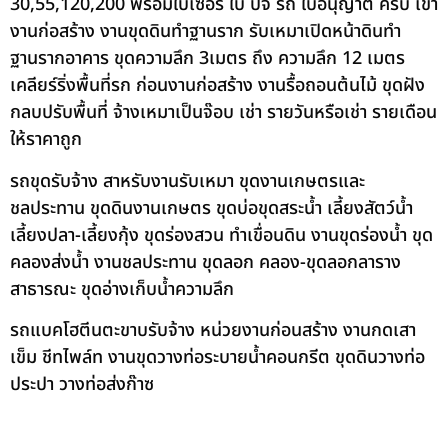
30,55,120,200 พร้อมใบเซอร์ ใบ ปจ รถ ใบอนุญาต ครบ เข้า
งานก่อสร้าง งานขุดดินทำฐานราก รับเหมาเปิดหน้าดินทำ
ฐานรากอาคาร ขุดความลึก 3เมตร ถึง ความลึก 12 เมตร
เคลียร์ริ่งพื้นที่รก ก่อนงานก่อสร้าง งานรื้อถอนต้นไม้ ขุดฝัง
กลบปรับพื้นที่ จ้างเหมาเป็นจ๊อบ เช่า รายวันหรือเช่า รายเดือน
ให้ราคาถูก
รถขุดรับจ้าง สาหรับงานรับเหมา ขุดงานเกษตรและ
ชลประทาน ขุดดินงานเกษตร ขุดบ่อขุดสระน้ำ เลี้ยงสัตว์น้ำ
เลี้ยงปลา-เลี้ยงกุ้ง ขุดร่องสวน ทำเขื่อนดิน งานขุดร่องน้ำ ขุด
คลองส่งน้ำ งานชลประทาน ขุดลอก คลอง-ขุดลอกลาราง
สาธารณะ ขุดอ่างเก็บน้ำความลึก
รถแบคโฮตีนตะขาบรับจ้าง หน่วยงานก่อนสร้าง งานกดเสา
เข็ม ชีทไพล์ท งานขุดวางท่อระบายน้ำคอนกรีต ขุดดินวางท่อ
ประปา วางท่อส่งก๊าซ