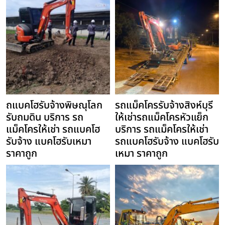
ถแบคโฮรับจ้างพิษณุโลก
รถแม็คโครรับจ้างสิงห์บุรี
รับถมดิน บริการ รถ
ให้เช่ารถแม็คโครหัวแย็ก
แม็คโครให้เช่า รถแบคโฮ
บริการ รถแม็คโครให้เช่า
รับจ้าง แบคโฮรับเหมา
รถแบคโฮรับจ้าง แบคโฮรับ
ราคาถูก
เหมา ราคาถูก