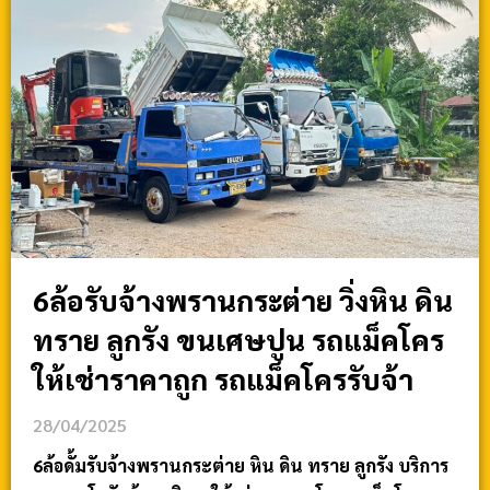
6ล้อรับจ้างพรานกระต่าย วิ่งหิน ดิน
ทราย ลูกรัง ขนเศษปูน รถแม็คโคร
ให้เช่าราคาถูก รถแม็คโครรับจ้า
28/04/2025
6ล้อดั้มรับจ้างพรานกระต่าย หิน ดิน ทราย ลูกรัง บริการ