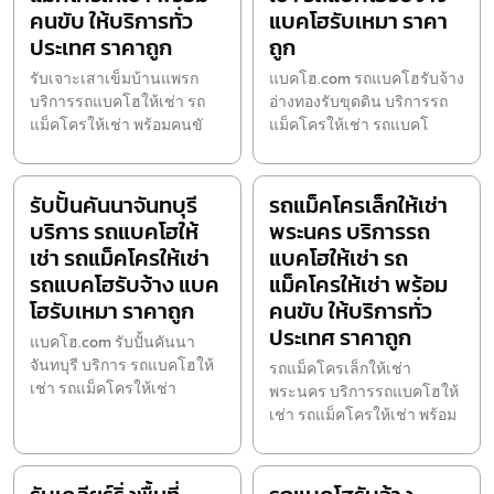
คนขับ ให้บริการทั่ว
แบคโฮรับเหมา ราคา
ประเทศ ราคาถูก
ถูก
รับเจาะเสาเข็มบ้านแพรก
แบคโฮ.com รถแบคโฮรับจ้าง
บริการรถแบคโฮให้เช่า รถ
อ่างทองรับขุดดิน บริการรถ
แม็คโครให้เช่า พร้อมคนขั
แม็คโครให้เช่า รถแบคโ
รับปั้นคันนาจันทบุรี
รถแม็คโครเล็กให้เช่า
บริการ รถแบคโฮให้
พระนคร บริการรถ
เช่า รถแม็คโครให้เช่า
แบคโฮให้เช่า รถ
รถแบคโฮรับจ้าง แบค
แม็คโครให้เช่า พร้อม
โฮรับเหมา ราคาถูก
คนขับ ให้บริการทั่ว
ประเทศ ราคาถูก
แบคโฮ.com รับปั้นคันนา
จันทบุรี บริการ รถแบคโฮให้
รถแม็คโครเล็กให้เช่า
เช่า รถแม็คโครให้เช่า
พระนคร บริการรถแบคโฮให้
เช่า รถแม็คโครให้เช่า พร้อม