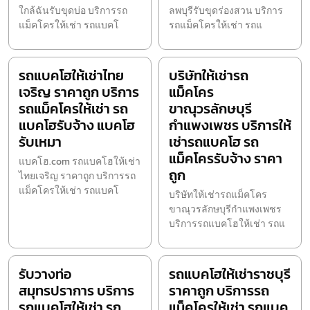
ใกล้ฉันรับขุดบ่อ บริการรถ
ลพบุรีรับขุดร่องสวน บริการ
แม็คโครให้เช่า รถแบคโ
รถแม็คโครให้เช่า รถแ
รถแบคโฮให้เช่าไทย
บริษัทให้เช่ารถ
เจริญ ราคาถูก บริการ
แม็คโคร
รถแม็คโครให้เช่า รถ
ขาณุวรลักษบุรี
แบคโฮรับจ้าง แบคโฮ
กำแพงเพชร บริการให้
รับเหมา
เช่ารถแบคโฮ รถ
แม็คโครรับจ้าง ราคา
แบคโฮ.com รถแบคโฮให้เช่า
ถูก
ไทยเจริญ ราคาถูก บริการรถ
แม็คโครให้เช่า รถแบคโ
บริษัทให้เช่ารถแม็คโคร
ขาณุวรลักษบุรีกำแพงเพชร
บริการรถแบคโฮให้เช่า รถแ
รับวางท่อ
รถแบคโฮให้เช่าราชบุรี
สมุทรปราการ บริการ
ราคาถูก บริการรถ
รถแบคโฮให้เช่า รถ
แม็คโครให้เช่า รถแบค