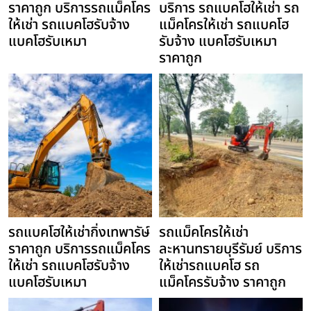
ราคาถูก บริการรถแม็คโคร
บริการ รถแบคโฮให้เช่า รถ
ให้เช่า รถแบคโฮรับจ้าง
แม็คโครให้เช่า รถแบคโฮ
แบคโฮรับเหมา
รับจ้าง แบคโฮรับเหมา
ราคาถูก
รถแบคโฮให้เช่ากิ่งเทพารัษ์
รถแม็คโครให้เช่า
ราคาถูก บริการรถแม็คโคร
ละหานทรายบุรีรัมย์ บริการ
ให้เช่า รถแบคโฮรับจ้าง
ให้เช่ารถแบคโฮ รถ
แบคโฮรับเหมา
แม็คโครรับจ้าง ราคาถูก