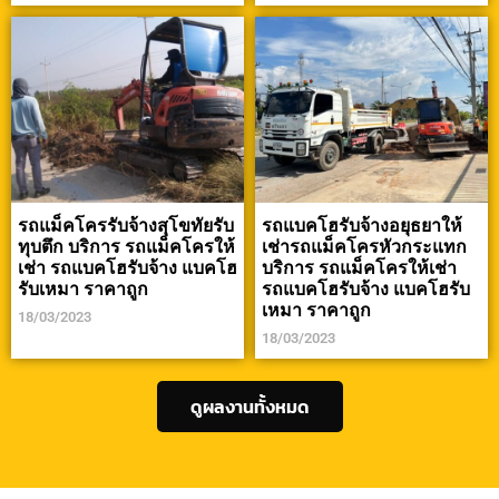
รถแม็คโครรับจ้างสุโขทัยรับ
รถแบคโฮรับจ้างอยุธยาให้
ทุบตึก บริการ รถแม็คโครให้
เช่ารถแม็คโครหัวกระแทก
เช่า รถแบคโฮรับจ้าง แบคโฮ
บริการ รถแม็คโครให้เช่า
รับเหมา ราคาถูก
รถแบคโฮรับจ้าง แบคโฮรับ
เหมา ราคาถูก
18/03/2023
18/03/2023
ดูผลงานทั้งหมด