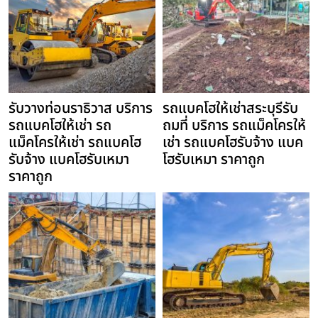
รับวางท่อนราธิวาส บริการ
รถแบคโฮให้เช่าสระบุรีรับ
รถแบคโฮให้เช่า รถ
ถมที่ บริการ รถแม็คโครให้
แม็คโครให้เช่า รถแบคโฮ
เช่า รถแบคโฮรับจ้าง แบค
รับจ้าง แบคโฮรับเหมา
โฮรับเหมา ราคาถูก
ราคาถูก