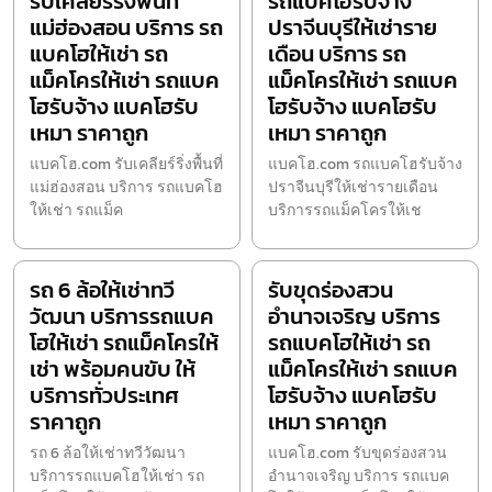
รับเคลียร์ริ่งพื้นที่
รถแบคโฮรับจ้าง
แม่ฮ่องสอน บริการ รถ
ปราจีนบุรีให้เช่าราย
แบคโฮให้เช่า รถ
เดือน บริการ รถ
แม็คโครให้เช่า รถแบค
แม็คโครให้เช่า รถแบค
โฮรับจ้าง แบคโฮรับ
โฮรับจ้าง แบคโฮรับ
เหมา ราคาถูก
เหมา ราคาถูก
แบคโฮ.com รับเคลียร์ริ่งพื้นที่
แบคโฮ.com รถแบคโฮรับจ้าง
แม่ฮ่องสอน บริการ รถแบคโฮ
ปราจีนบุรีให้เช่ารายเดือน
ให้เช่า รถแม็ค
บริการรถแม็คโครให้เช
รถ 6 ล้อให้เช่าทวี
รับขุดร่องสวน
วัฒนา บริการรถแบค
อำนาจเจริญ บริการ
โฮให้เช่า รถแม็คโครให้
รถแบคโฮให้เช่า รถ
เช่า พร้อมคนขับ ให้
แม็คโครให้เช่า รถแบค
บริการทั่วประเทศ
โฮรับจ้าง แบคโฮรับ
ราคาถูก
เหมา ราคาถูก
รถ 6 ล้อให้เช่าทวีวัฒนา
แบคโฮ.com รับขุดร่องสวน
บริการรถแบคโฮให้เช่า รถ
อำนาจเจริญ บริการ รถแบค