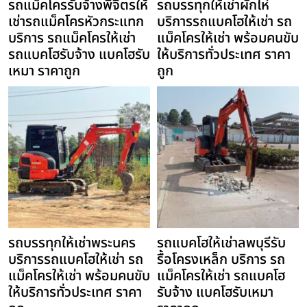
รถแม็คโครรับจ้างพิจิตรให้
รถบรรทุกให้เช่าผักไห่
เช่ารถแม็คโครหัวกระแทก
บริการรถแบคโฮให้เช่า รถ
บริการ รถแม็คโครให้เช่า
แม็คโครให้เช่า พร้อมคนขับ
รถแบคโฮรับจ้าง แบคโฮรับ
ให้บริการทั่วประเทศ ราคา
เหมา ราคาถูก
ถูก
รถบรรทุกให้เช่าพระนคร
รถแบคโฮให้เช่าลพบุรีรับ
บริการรถแบคโฮให้เช่า รถ
รื้อโครงเหล็ก บริการ รถ
แม็คโครให้เช่า พร้อมคนขับ
แม็คโครให้เช่า รถแบคโฮ
ให้บริการทั่วประเทศ ราคา
รับจ้าง แบคโฮรับเหมา