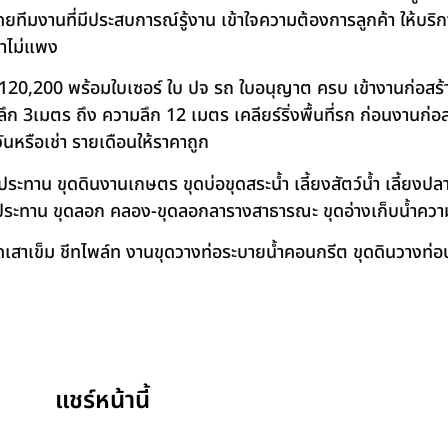
โดยทีมงานที่มีประสบการณ์รู้งาน เข้าใจความต้องการลูกค้า ให้บร
คาไม่แพง
120,200 พร้อมใบเซอร์ ใบ ปจ รถ ใบอนุญาต ครบ เข้างานก่อสร้
 3เมตร ถึง ความลึก 12 เมตร เคลียร์ริ่งพื้นที่รก ก่อนงานก่อส
วันหรือเช่า รายเดือนให้ราคาถูก
าน ขุดดินงานเกษตร ขุดบ่อขุดสระน้ำ เลี้ยงสัตว์น้ำ เลี้ยงปลา-เ
ชลประทาน ขุดลอก คลอง-ขุดลอกลารางสาธารณะ ขุดอ่างเก็บน้ำควา
สาเข็ม ชีทไพล์ท งานขุดวางท่อระบายน้ำคอนกรีต ขุดดินวางท่อป
แชร์หน้านี้