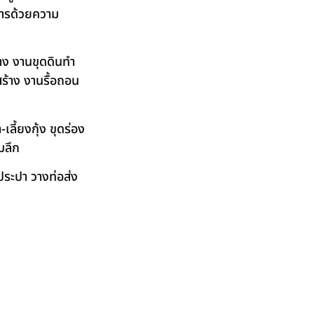
ิการด้วยความ
าง งานขุดดินทำ
ร้าง งานรื้อถอน
ลี้ยงกุ้ง ขุดร่อง
มลึก
ระปา วางท่อส่ง