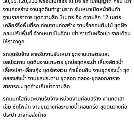
30,55,120,200 พร้อมใบเซอร์ ใบ ปจ รถ ใบอนุญาต ครบ เข้า
งานก่อสร้าง งานขุดดินทำฐานราก รับเหมาเปิดหน้าดินทำ
ฐานรากอาคาร ขุดความลึก 3เมตร ถึง ความลึก 12 เมตร
เคลียร์ริ่งพื้นที่รก ก่อนงานก่อสร้าง งานรื้อถอนต้นไม้ ขุดฝัง
กลบปรับพื้นที่ จ้างเหมาเป็นจ๊อบ เช่า รายวันหรือเช่า รายเดือน
ให้ราคาถูก
รถขุดรับจ้าง สาหรับงานรับเหมา ขุดงานเกษตรและ
ชลประทาน ขุดดินงานเกษตร ขุดบ่อขุดสระน้ำ เลี้ยงสัตว์น้ำ
เลี้ยงปลา-เลี้ยงกุ้ง ขุดร่องสวน ทำเขื่อนดิน งานขุดร่องน้ำ ขุด
คลองส่งน้ำ งานชลประทาน ขุดลอก คลอง-ขุดลอกลาราง
สาธารณะ ขุดอ่างเก็บน้ำความลึก
รถแบคโฮตีนตะขาบรับจ้าง หน่วยงานก่อนสร้าง งานกดเสา
เข็ม ชีทไพล์ท งานขุดวางท่อระบายน้ำคอนกรีต ขุดดินวางท่อ
ประปา วางท่อส่งก๊าซ