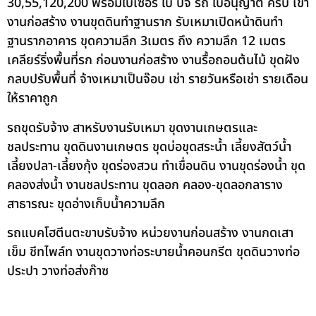
30,55,120,200 พร้อมใบเซอร์ ใบ ปจ รถ ใบอนุญาต ครบ เข้า
งานก่อสร้าง งานขุดดินทำฐานราก รับเหมาเปิดหน้าดินทำ
ฐานรากอาคาร ขุดความลึก 3เมตร ถึง ความลึก 12 เมตร
เคลียร์ริ่งพื้นที่รก ก่อนงานก่อสร้าง งานรื้อถอนต้นไม้ ขุดฝัง
กลบปรับพื้นที่ จ้างเหมาเป็นจ๊อบ เช่า รายวันหรือเช่า รายเดือน
ให้ราคาถูก
รถขุดรับจ้าง สาหรับงานรับเหมา ขุดงานเกษตรและ
ชลประทาน ขุดดินงานเกษตร ขุดบ่อขุดสระน้ำ เลี้ยงสัตว์น้ำ
เลี้ยงปลา-เลี้ยงกุ้ง ขุดร่องสวน ทำเขื่อนดิน งานขุดร่องน้ำ ขุด
คลองส่งน้ำ งานชลประทาน ขุดลอก คลอง-ขุดลอกลาราง
สาธารณะ ขุดอ่างเก็บน้ำความลึก
รถแบคโฮตีนตะขาบรับจ้าง หน่วยงานก่อนสร้าง งานกดเสา
เข็ม ชีทไพล์ท งานขุดวางท่อระบายน้ำคอนกรีต ขุดดินวางท่อ
ประปา วางท่อส่งก๊าซ