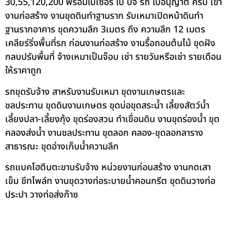
30,55,120,200 พร้อมใบเซอร์ ใบ ปจ รถ ใบอนุญาต ครบ เข้า
งานก่อสร้าง งานขุดดินทำฐานราก รับเหมาเปิดหน้าดินทำ
ฐานรากอาคาร ขุดความลึก 3เมตร ถึง ความลึก 12 เมตร
เคลียร์ริ่งพื้นที่รก ก่อนงานก่อสร้าง งานรื้อถอนต้นไม้ ขุดฝัง
กลบปรับพื้นที่ จ้างเหมาเป็นจ๊อบ เช่า รายวันหรือเช่า รายเดือน
ให้ราคาถูก
รถขุดรับจ้าง สาหรับงานรับเหมา ขุดงานเกษตรและ
ชลประทาน ขุดดินงานเกษตร ขุดบ่อขุดสระน้ำ เลี้ยงสัตว์น้ำ
เลี้ยงปลา-เลี้ยงกุ้ง ขุดร่องสวน ทำเขื่อนดิน งานขุดร่องน้ำ ขุด
คลองส่งน้ำ งานชลประทาน ขุดลอก คลอง-ขุดลอกลาราง
สาธารณะ ขุดอ่างเก็บน้ำความลึก
รถแบคโฮตีนตะขาบรับจ้าง หน่วยงานก่อนสร้าง งานกดเสา
เข็ม ชีทไพล์ท งานขุดวางท่อระบายน้ำคอนกรีต ขุดดินวางท่อ
ประปา วางท่อส่งก๊าซ