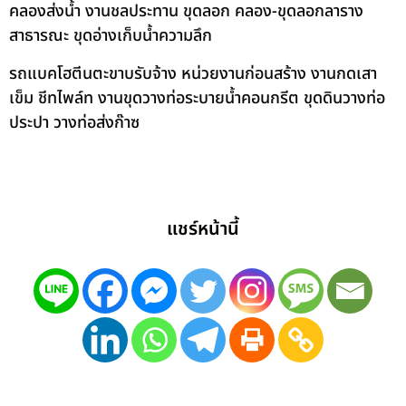
คลองส่งน้ำ งานชลประทาน ขุดลอก คลอง-ขุดลอกลาราง
สาธารณะ ขุดอ่างเก็บน้ำความลึก
รถแบคโฮตีนตะขาบรับจ้าง หน่วยงานก่อนสร้าง งานกดเสา
เข็ม ชีทไพล์ท งานขุดวางท่อระบายน้ำคอนกรีต ขุดดินวางท่อ
ประปา วางท่อส่งก๊าซ
แชร์หน้านี้