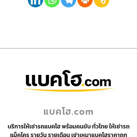
แบคโฮ.com
บริการให้เช่ารถแบคโฮ พร้อมคนขับ ทั่วไทย ให้เช่ารถ
แม็คโคร รายวัน รายเดือน เช่าเหมาแบคโฮราคาถูก