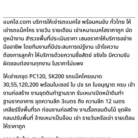
แบคโฮ.com บริการให้เช่ารถแบคโฮ พร้อมคนขับ ทั่วไทย ให้
เช่ารถแม็คโคร รายวัน รายเดือน เช่าเหมาแบคโฮราคาถูก นัด
ดูหน้างาน สำรวจพื้นที่ประเมินราคา เสนอราคาให้บริการอย่าง
มืออาชีพ โดยทีมงานที่มีประสบการณ์รู้งาน เข้าใจความ
ต้องการลูกค้า ให้บริการด้วยความซื่อสัตย์ จริงใจ มีความรับ
ผิดชอบต่องานทุกงาน ในราคาไม่แพง
ให้เช่ารถขุด PC120, SK200 รถแม็คโครขนาด
30,55,120,200 พร้อมใบเซอร์ ใบ ปจ รถ ใบอนุญาต ครบ เข้า
งานก่อสร้าง งานขุดดินทำฐานราก รับเหมาเปิดหน้าดินทำ
ฐานรากอาคาร ขุดความลึก 3เมตร ถึง ความลึก 12 เมตร
เคลียร์ริ่งพื้นที่รก ก่อนงานก่อสร้าง งานรื้อถอนต้นไม้ ขุดฝัง
กลบปรับพื้นที่ จ้างเหมาเป็นจ๊อบ เช่า รายวันหรือเช่า รายเดือน
ให้ราคาถูก