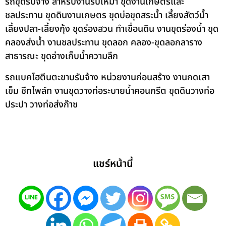
รถขุดรับจ้าง สาหรับงานรับเหมา ขุดงานเกษตรและ
ชลประทาน ขุดดินงานเกษตร ขุดบ่อขุดสระน้ำ เลี้ยงสัตว์น้ำ
เลี้ยงปลา-เลี้ยงกุ้ง ขุดร่องสวน ทำเขื่อนดิน งานขุดร่องน้ำ ขุด
คลองส่งน้ำ งานชลประทาน ขุดลอก คลอง-ขุดลอกลาราง
สาธารณะ ขุดอ่างเก็บน้ำความลึก
รถแบคโฮตีนตะขาบรับจ้าง หน่วยงานก่อนสร้าง งานกดเสา
เข็ม ชีทไพล์ท งานขุดวางท่อระบายน้ำคอนกรีต ขุดดินวางท่อ
ประปา วางท่อส่งก๊าซ
แชร์หน้านี้