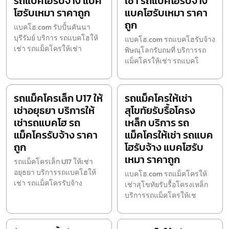
รถแบคโฮรับจ้าง แบค
เช่า รถแบคโฮรับจ้าง
โฮรับเหมา ราคาถูก
แบคโฮรับเหมา ราคา
ถูก
แบคโฮ.com รับปั้นคันนา
บุรีรัมย์ บริการ รถแบคโฮให้
แบคโฮ.com รถแบคโฮรับจ้าง
เช่า รถแม็คโครให้เช่า
พิษณุโลกรับถมที่ บริการรถ
แม็คโครให้เช่า รถแบคโ
รถแม็คโครเล็ก U17 ให้
รถแม็คโครให้เช่า
เช่าอยุธยา บริการให้
สุโขทัยรับรื้อโครง
เช่ารถแบคโฮ รถ
เหล็ก บริการ รถ
แม็คโครรับจ้าง ราคา
แม็คโครให้เช่า รถแบค
ถูก
โฮรับจ้าง แบคโฮรับ
เหมา ราคาถูก
รถแม็คโครเล็ก U17 ให้เช่า
อยุธยา บริการรถแบคโฮให้
แบคโฮ.com รถแม็คโครให้
เช่า รถแม็คโครรับจ้าง
เช่าสุโขทัยรับรื้อโครงเหล็ก
บริการรถแม็คโครให้เช