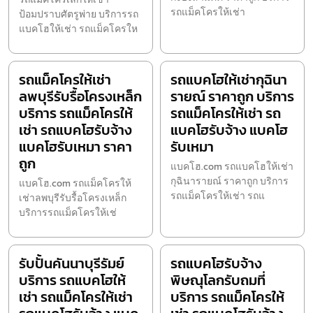
รถแม็คโครให้เช่า
ป้อมปราบศัตรูพ่าย บริการรถ
แบคโฮให้เช่า รถแม็คโครให
รถแม็คโครให้เช่า
รถแบคโฮให้เช่ากุฉินา
ลพบุรีรับรื้อโครงเหล็ก
รายณ์ ราคาถูก บริการ
บริการ รถแม็คโครให้
รถแม็คโครให้เช่า รถ
เช่า รถแบคโฮรับจ้าง
แบคโฮรับจ้าง แบคโฮ
แบคโฮรับเหมา ราคา
รับเหมา
ถูก
แบคโฮ.com รถแบคโฮให้เช่า
กุฉินารายณ์ ราคาถูก บริการ
แบคโฮ.com รถแม็คโครให้
รถแม็คโครให้เช่า รถแ
เช่าลพบุรีรับรื้อโครงเหล็ก
บริการรถแม็คโครให้เช่
รับปั้นคันนาบุรีรัมย์
รถแบคโฮรับจ้าง
บริการ รถแบคโฮให้
พิษณุโลกรับถมที่
เช่า รถแม็คโครให้เช่า
บริการ รถแม็คโครให้