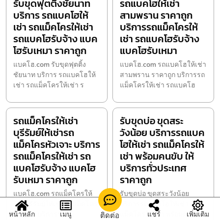
รับขุดฟุตติ้งชัยนาท
รถแบคโฮให้เช่า
บริการ รถแบคโฮให้
สามพราน ราคาถูก
เช่า รถแม็คโครให้เช่า
บริการรถแม็คโครให้
รถแบคโฮรับจ้าง แบค
เช่า รถแบคโฮรับจ้าง
โฮรับเหมา ราคาถูก
แบคโฮรับเหมา
แบคโฮ.com รับขุดฟุตติ้ง
แบคโฮ.com รถแบคโฮให้เช่า
ชัยนาท บริการ รถแบคโฮให้
สามพราน ราคาถูก บริการรถ
เช่า รถแม็คโครให้เช่า ร
แม็คโครให้เช่า รถแบคโฮ
รถแม็คโครให้เช่า
รับขุดบ่อ ขุดสระ
บุรีรัมย์ให้เช่ารถ
วังน้อย บริการรถแบค
แม็คโครหัวเจาะ บริการ
โฮให้เช่า รถแม็คโครให้
รถแม็คโครให้เช่า รถ
เช่า พร้อมคนขับ ให้
แบคโฮรับจ้าง แบคโฮ
บริการทั่วประเทศ
รับเหมา ราคาถูก
ราคาถูก
แบคโฮ.com รถแม็คโครให้
รับขุดบ่อ ขุดสระวังน้อย
เช่าบุรีรัมย์ให้เช่ารถแม็คโคร
บริการรถแบคโฮให้เช่า รถ
หน้าหลัก
หัวเจาะ บริการรถแม็
เมนู
แม็คโครให้เช่า พร้อมคนข
แชร์
เพิ่มเติม
ติดต่อ