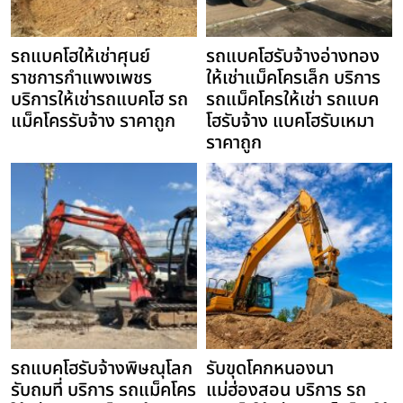
รถแบคโฮให้เช่าศุนย์
รถแบคโฮรับจ้างอ่างทอง
ราชการกำแพงเพชร
ให้เช่าแม็คโครเล็ก บริการ
บริการให้เช่ารถแบคโฮ รถ
รถแม็คโครให้เช่า รถแบค
แม็คโครรับจ้าง ราคาถูก
โฮรับจ้าง แบคโฮรับเหมา
ราคาถูก
รถแบคโฮรับจ้างพิษณุโลก
รับขุดโคกหนองนา
รับถมที่ บริการ รถแม็คโคร
แม่ฮ่องสอน บริการ รถ