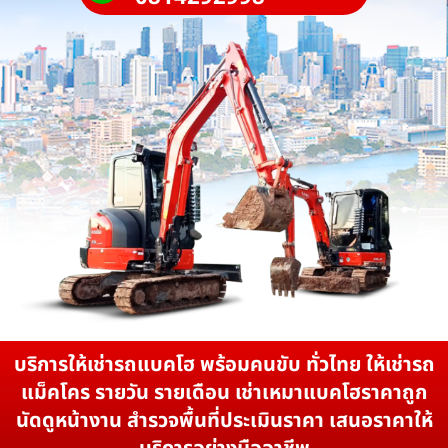
บริการให้เช่ารถแบคโฮ พร้อมคนขับ ทั่วไทย ให้เช่ารถ
แม็คโคร รายวัน รายเดือน เช่าเหมาแบคโฮราคาถูก
นัดดูหน้างาน สำรวจพื้นที่ประเมินราคา เสนอราคาให้