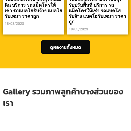
ดิน บริการ รถแม็คโครให้
รับปรับพื้นที่ บริการ รถ
เช่า รถแบคโฮรับจ้าง แบคโฮ
แม็คโครให้เช่า รถแบคโฮ
รับเหมา ราคาถูก
รับจ้าง แบคโฮรับเหมา ราคา
ถูก
18/03/2023
18/03/2023
ดูผลงานทั้งหมด
Gallery รวมภาพลูกค้าบางส่วนของ
เรา