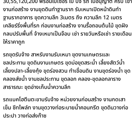
30,55,120,200 พร้อมใบเซอร์ ใบ ปจ รถ ใบอนุญาต ครบ เข้า
งานก่อสร้าง งานขุดดินทำฐานราก รับเหมาเปิดหน้าดินทำ
ฐานรากอาคาร ขุดความลึก 3เมตร ถึง ความลึก 12 เมตร
เคลียร์ริ่งพื้นที่รก ก่อนงานก่อสร้าง งานรื้อถอนต้นไม้ ขุดฝัง
กลบปรับพื้นที่ จ้างเหมาเป็นจ๊อบ เช่า รายวันหรือเช่า รายเดือน
ให้ราคาถูก
รถขุดรับจ้าง สาหรับงานรับเหมา ขุดงานเกษตรและ
ชลประทาน ขุดดินงานเกษตร ขุดบ่อขุดสระน้ำ เลี้ยงสัตว์น้ำ
เลี้ยงปลา-เลี้ยงกุ้ง ขุดร่องสวน ทำเขื่อนดิน งานขุดร่องน้ำ ขุด
คลองส่งน้ำ งานชลประทาน ขุดลอก คลอง-ขุดลอกลาราง
สาธารณะ ขุดอ่างเก็บน้ำความลึก
รถแบคโฮตีนตะขาบรับจ้าง หน่วยงานก่อนสร้าง งานกดเสา
เข็ม ชีทไพล์ท งานขุดวางท่อระบายน้ำคอนกรีต ขุดดินวางท่อ
ประปา วางท่อส่งก๊าซ