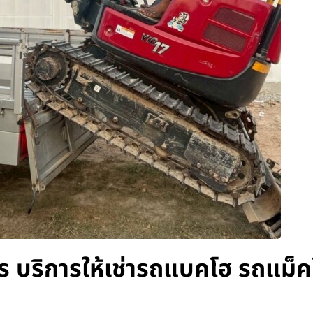
 บริการให้เช่ารถแบคโฮ รถแม็