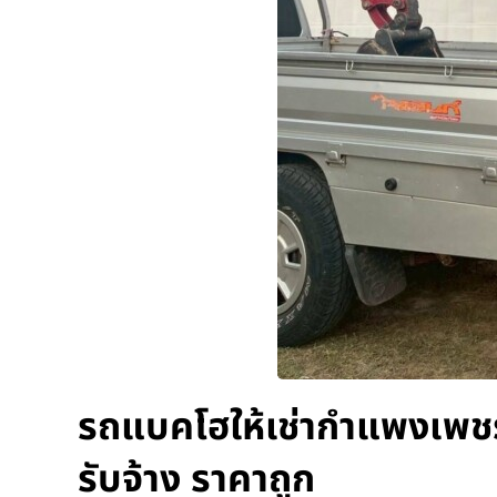
รถแบคโฮให้เช่ากำแพงเพชร
รับจ้าง ราคาถูก