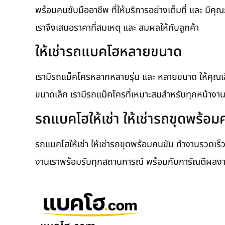
พร้อมคนขับมืออาชีพ ที่ให้บริการอย่างเต็มที่ และ มีค
เราจึงเสนอราคาที่สมเหตุ และ สมผลให้กับลูกค้า
ให้เช่ารถแบคโฮหลายขนาด
เรามีรถแม็คโครหลากหลายรุ่น และ หลายขนาด ให้คุณเ
ขนาดเล็ก เรามีรถแม็คโครที่เหมาะสมสำหรับทุกหน้างาน
รถแบคโฮให้เช่า ให้เช่ารถขุดพร้อม
รถแบคโฮให้เช่า ให้เช่ารถขุดพร้อมคนขับ ทำงานรวดเร็ว
งานเราพร้อมรับทุกสถานการณ์ พร้อมกับการัณตีผลงา