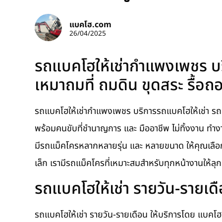
แบคโฮ.com
26/04/2025
รถแบคโฮให้เช่ากำแพงเพชร บริ
เหมาถมที่ ถมดิน ขุดสระ รื้อถ
รถแบคโฮให้เช่ากำแพงเพชร บริการรถแบคโฮให้เช่า รถแม็ค
พร้อมคนขับที่ชำนาญการ และ มืออาชีพ ไม่ทิ้งงาน ทำงา
มีรถแม็คโครหลากหลายรุ่น และ หลายขนาด ให้คุณเลือ
เล็ก เรามีรถแม็คโครที่เหมาะสมสำหรับทุกหน้างานให้ลุกค
รถแบคโฮให้เช่า รายวัน-รายเด
รถแบคโฮให้เช่า รายวัน-รายเดือน ให้บริการโดย แบคโฮ.