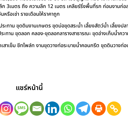
 3เมตร ถึง ความลึก 12 เมตร เคลียร์ริ่งพื้นที่รก ก่อนงานก่อส
วันหรือเช่า รายเดือนให้ราคาถูก
าน ขุดดินงานเกษตร ขุดบ่อขุดสระน้ำ เลี้ยงสัตว์น้ำ เลี้ยงปลา-เ
ชลประทาน ขุดลอก คลอง-ขุดลอกลารางสาธารณะ ขุดอ่างเก็บน้ำควา
สาเข็ม ชีทไพล์ท งานขุดวางท่อระบายน้ำคอนกรีต ขุดดินวางท่อป
แชร์หน้านี้