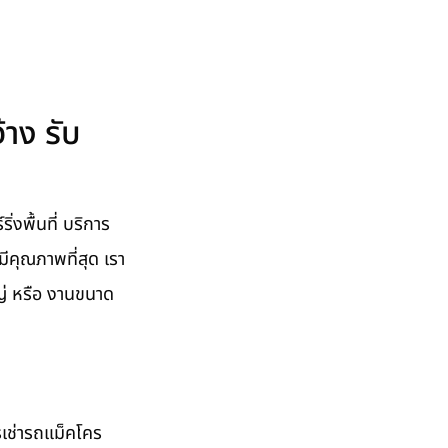
าง รับ
่งพื้นที่ บริการ
ีคุณภาพที่สุด เรา
ญ่ หรือ งานขนาด
รเช่ารถแม็คโคร