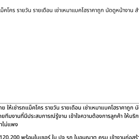
ถแม็คโคร รายวัน รายเดือน เช่าเหมาแบคโฮราคาถูก นัดดูหน้างาน 
ย ให้เช่ารถแม็คโคร รายวัน รายเดือน เช่าเหมาแบคโฮราคาถูก น
โดยทีมงานที่มีประสบการณ์รู้งาน เข้าใจความต้องการลูกค้า ให้บร
คาไม่แพง
120,200 พร้อมใบเซอร์ ใบ ปจ รถ ใบอนุญาต ครบ เข้างานก่อสร้