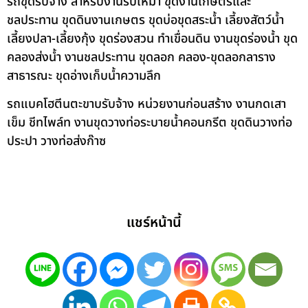
รถขุดรับจ้าง สาหรับงานรับเหมา ขุดงานเกษตรและ
ชลประทาน ขุดดินงานเกษตร ขุดบ่อขุดสระน้ำ เลี้ยงสัตว์น้ำ
เลี้ยงปลา-เลี้ยงกุ้ง ขุดร่องสวน ทำเขื่อนดิน งานขุดร่องน้ำ ขุด
คลองส่งน้ำ งานชลประทาน ขุดลอก คลอง-ขุดลอกลาราง
สาธารณะ ขุดอ่างเก็บน้ำความลึก
รถแบคโฮตีนตะขาบรับจ้าง หน่วยงานก่อนสร้าง งานกดเสา
เข็ม ชีทไพล์ท งานขุดวางท่อระบายน้ำคอนกรีต ขุดดินวางท่อ
ประปา วางท่อส่งก๊าซ
แชร์หน้านี้