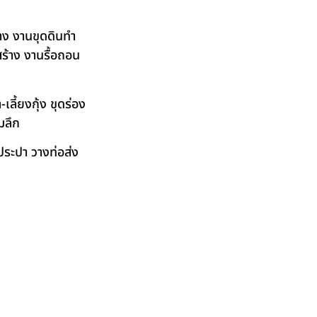
าง งานขุดดินทำ
ร้าง งานรื้อถอน
ลี้ยงกุ้ง ขุดร่อง
มลึก
ระปา วางท่อส่ง