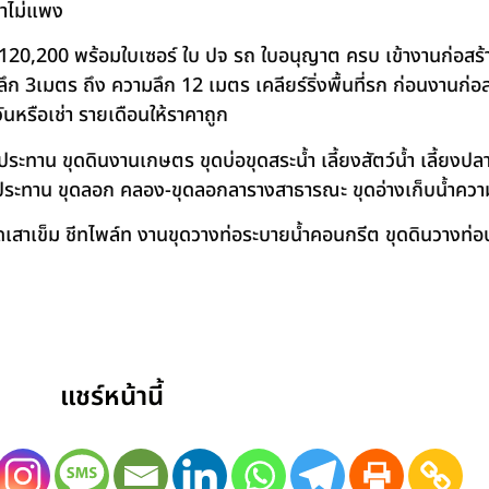
คาไม่แพง
120,200 พร้อมใบเซอร์ ใบ ปจ รถ ใบอนุญาต ครบ เข้างานก่อสร้
 3เมตร ถึง ความลึก 12 เมตร เคลียร์ริ่งพื้นที่รก ก่อนงานก่อส
วันหรือเช่า รายเดือนให้ราคาถูก
าน ขุดดินงานเกษตร ขุดบ่อขุดสระน้ำ เลี้ยงสัตว์น้ำ เลี้ยงปลา-เ
ชลประทาน ขุดลอก คลอง-ขุดลอกลารางสาธารณะ ขุดอ่างเก็บน้ำควา
สาเข็ม ชีทไพล์ท งานขุดวางท่อระบายน้ำคอนกรีต ขุดดินวางท่อป
แชร์หน้านี้