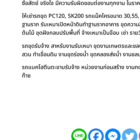
ซื่อสัตย์ จริงใจ มีความรับผิดชอบต่องานทุกงาน ในรา
ให้เช่ารถขุด PC120, SK200 รถแม็คโครขนาด 30,55,
ฐานราก รับเหมาเปิดหน้าดินทำฐานรากอาคาร ขุดความลึก
ต้นไม้ ขุดฝังกลบปรับพื้นที่ จ้างเหมาเป็นจ๊อบ เช่า ราย
รถขุดรับจ้าง สาหรับงานรับเหมา ขุดงานเกษตรและชลประท
สวน ทำเขื่อนดิน งานขุดร่องน้ำ ขุดคลองส่งน้ำ งาน
รถแบคโฮตีนตะขาบรับจ้าง หน่วยงานก่อนสร้าง งานกดเ
ก๊าซ