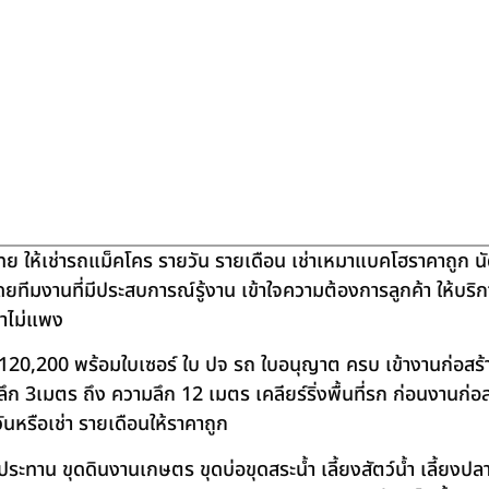
ย ให้เช่ารถแม็คโคร รายวัน รายเดือน เช่าเหมาแบคโฮราคาถูก น
โดยทีมงานที่มีประสบการณ์รู้งาน เข้าใจความต้องการลูกค้า ให้บร
คาไม่แพง
120,200 พร้อมใบเซอร์ ใบ ปจ รถ ใบอนุญาต ครบ เข้างานก่อสร้
 3เมตร ถึง ความลึก 12 เมตร เคลียร์ริ่งพื้นที่รก ก่อนงานก่อส
วันหรือเช่า รายเดือนให้ราคาถูก
าน ขุดดินงานเกษตร ขุดบ่อขุดสระน้ำ เลี้ยงสัตว์น้ำ เลี้ยงปลา-เ