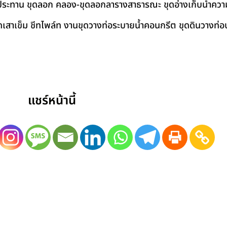
ชลประทาน ขุดลอก คลอง-ขุดลอกลารางสาธารณะ ขุดอ่างเก็บน้ำควา
สาเข็ม ชีทไพล์ท งานขุดวางท่อระบายน้ำคอนกรีต ขุดดินวางท่อป
แชร์หน้านี้