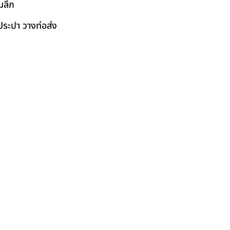
มลึก
ระปา วางท่อส่ง