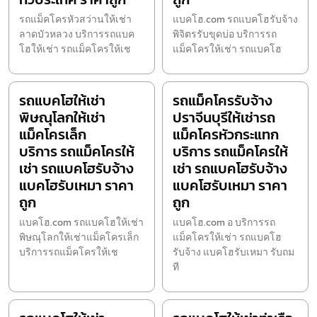
รถแม็คโครหัวสว่านให้เช่า
แบคโฮ.com รถแบคโฮรับจ้าง
ลาดบัวหลวง บริการรถแบค
พิจิตรรับขุดบ่อ บริการรถ
โฮให้เช่า รถแม็คโครให้เช
แม็คโครให้เช่า รถแบคโฮ
รถแบคโฮให้เช่า
รถแม็คโครรับจ้าง
พิษณุโลกให้เช่า
ปราจีนบุรีให้เช่ารถ
แม็คโครเล็ก
แม็คโครหัวกระแทก
บริการ รถแม็คโครให้
บริการ รถแม็คโครให้
เช่า รถแบคโฮรับจ้าง
เช่า รถแบคโฮรับจ้าง
แบคโฮรับเหมา ราคา
แบคโฮรับเหมา ราคา
ถูก
ถูก
แบคโฮ.com รถแบคโฮให้เช่า
แบคโฮ.com อ บริการรถ
พิษณุโลกให้เช่าแม็คโครเล็ก
แม็คโครให้เช่า รถแบคโฮ
บริการรถแม็คโครให้เช
รับจ้าง แบคโฮรับเหมา รับถม
ที