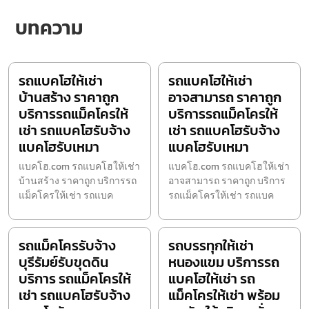
บทความ
รถแบคโฮให้เช่า
รถแบคโฮให้เช่า
บ้านสร้าง ราคาถูก
อาจสามารถ ราคาถูก
บริการรถแม็คโครให้
บริการรถแม็คโครให้
เช่า รถแบคโฮรับจ้าง
เช่า รถแบคโฮรับจ้าง
แบคโฮรับเหมา
แบคโฮรับเหมา
แบคโฮ.com รถแบคโฮให้เช่า
แบคโฮ.com รถแบคโฮให้เช่า
บ้านสร้าง ราคาถูก บริการรถ
อาจสามารถ ราคาถูก บริการ
แม็คโครให้เช่า รถแบค
รถแม็คโครให้เช่า รถแบค
รถแม็คโครรับจ้าง
รถบรรทุกให้เช่า
บุรีรัมย์รับขุดดิน
หนองแขม บริการรถ
บริการ รถแม็คโครให้
แบคโฮให้เช่า รถ
เช่า รถแบคโฮรับจ้าง
แม็คโครให้เช่า พร้อม