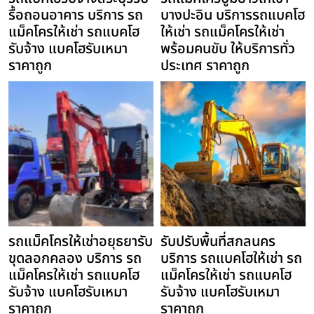
รื้อถอนอาคาร บริการ รถ
บางปะอิน บริการรถแบคโฮ
แม็คโครให้เช่า รถแบคโฮ
ให้เช่า รถแม็คโครให้เช่า
รับจ้าง แบคโฮรับเหมา
พร้อมคนขับ ให้บริการทั่ว
ราคาถูก
ประเทศ ราคาถูก
รถแม็คโครให้เช่าอยุธยารับ
รับปรับพื้นที่สกลนคร
ขุดลอกคลอง บริการ รถ
บริการ รถแบคโฮให้เช่า รถ
แม็คโครให้เช่า รถแบคโฮ
แม็คโครให้เช่า รถแบคโฮ
รับจ้าง แบคโฮรับเหมา
รับจ้าง แบคโฮรับเหมา
ราคาถูก
ราคาถูก