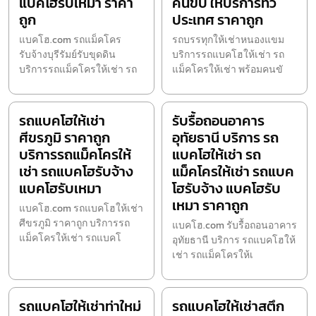
แบคโฮรับเหมา ราคา
คนขับ ให้บริการทั่ว
ถูก
ประเทศ ราคาถูก
แบคโฮ.com รถแม็คโคร
รถบรรทุกให้เช่าหนองแขม
รับจ้างบุรีรัมย์รับขุดดิน
บริการรถแบคโฮให้เช่า รถ
บริการรถแม็คโครให้เช่า รถ
แม็คโครให้เช่า พร้อมคนขั
รถแบคโฮให้เช่า
รับรื้อถอนอาคาร
ศีขรภูมิ ราคาถูก
อุทัยธานี บริการ รถ
บริการรถแม็คโครให้
แบคโฮให้เช่า รถ
เช่า รถแบคโฮรับจ้าง
แม็คโครให้เช่า รถแบค
แบคโฮรับเหมา
โฮรับจ้าง แบคโฮรับ
เหมา ราคาถูก
แบคโฮ.com รถแบคโฮให้เช่า
ศีขรภูมิ ราคาถูก บริการรถ
แบคโฮ.com รับรื้อถอนอาคาร
แม็คโครให้เช่า รถแบคโ
อุทัยธานี บริการ รถแบคโฮให้
เช่า รถแม็คโครให้เ
รถแบคโฮให้เช่าท่าใหม่
รถแบคโฮให้เช่าสตึก