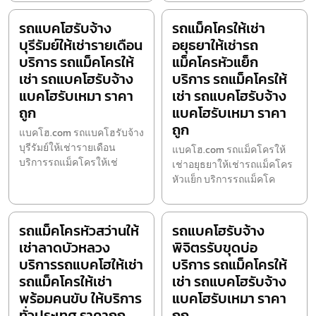
รถแบคโฮรับจ้าง
รถแม็คโครให้เช่า
บุรีรัมย์ให้เช่ารายเดือน
อยุธยาให้เช่ารถ
บริการ รถแม็คโครให้
แม็คโครหัวแย็ก
เช่า รถแบคโฮรับจ้าง
บริการ รถแม็คโครให้
แบคโฮรับเหมา ราคา
เช่า รถแบคโฮรับจ้าง
ถูก
แบคโฮรับเหมา ราคา
ถูก
แบคโฮ.com รถแบคโฮรับจ้าง
บุรีรัมย์ให้เช่ารายเดือน
แบคโฮ.com รถแม็คโครให้
บริการรถแม็คโครให้เช่
เช่าอยุธยาให้เช่ารถแม็คโคร
หัวแย็ก บริการรถแม็คโค
รถแม็คโครหัวสว่านให้
รถแบคโฮรับจ้าง
เช่าลาดบัวหลวง
พิจิตรรับขุดบ่อ
บริการรถแบคโฮให้เช่า
บริการ รถแม็คโครให้
รถแม็คโครให้เช่า
เช่า รถแบคโฮรับจ้าง
พร้อมคนขับ ให้บริการ
แบคโฮรับเหมา ราคา
ทั่วประเทศ ราคาถูก
ถูก