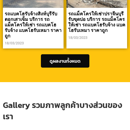
รถแบคโฮรับจ้างสิงห์บุรีรับ
รถแม็คโครให้เช่าปราจีนบุรี
ตอกเสาเข็ม บริการ รถ
รับขุดบ่อ บริการ รถแม็คโคร
แม็คโครให้เช่า รถแบคโฮ
ให้เช่า รถแบคโฮรับจ้าง แบค
รับจ้าง แบคโฮรับเหมา ราคา
โฮรับเหมา ราคาถูก
ถูก
18/03/2023
18/03/2023
ดูผลงานทั้งหมด
Gallery รวมภาพลูกค้าบางส่วนของ
เรา