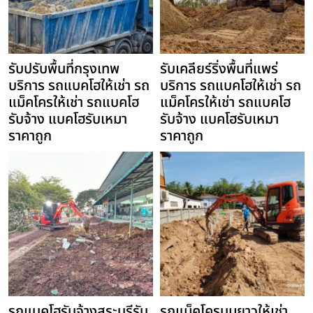
รับปรับพื้นที่กรุงเทพ
รับเคลียร์ริ่งพื้นที่แพร่
บริการ รถแบคโฮให้เช่า รถ
บริการ รถแบคโฮให้เช่า รถ
แม็คโครให้เช่า รถแบคโฮ
แม็คโครให้เช่า รถแบคโฮ
รับจ้าง แบคโฮรับเหมา
รับจ้าง แบคโฮรับเหมา
ราคาถูก
ราคาถูก
รถแบคโฮรับจ้างสระบุรีรับ
รถแม็คโครบูมยาวให้เช่า