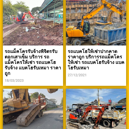
รถแม็คโครรับจ้างพิจิตรรับ
รถแบคโฮให้เช่าปากคาด
ตอกเสาเข็ม บริการ รถ
ราคาถูก บริการรถแม็คโคร
แม็คโครให้เช่า รถแบคโฮ
ให้เช่า รถแบคโฮรับจ้าง แบค
รับจ้าง แบคโฮรับเหมา ราคา
โฮรับเหมา
ถูก
27/12/2021
18/03/2023