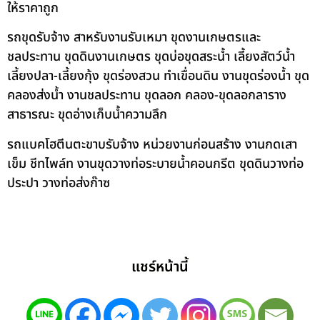
ให้ราคาถูก
รถขุดรับจ้าง สาหรับงานรับเหมา ขุดงานเกษตรและ
ชลประทาน ขุดดินงานเกษตร ขุดบ่อขุดสระน้ำ เลี้ยงสัตว์น้ำ
เลี้ยงปลา-เลี้ยงกุ้ง ขุดร่องสวน ทำเขื่อนดิน งานขุดร่องน้ำ ขุด
คลองส่งน้ำ งานชลประทาน ขุดลอก คลอง-ขุดลอกลาราง
สาธารณะ ขุดอ่างเก็บน้ำความลึก
รถแบคโฮตีนตะขาบรับจ้าง หน่วยงานก่อนสร้าง งานกดเสา
เข็ม ชีทไพล์ท งานขุดวางท่อระบายน้ำคอนกรีต ขุดดินวางท่อ
ประปา วางท่อส่งก๊าซ
แชร์หน้านี้