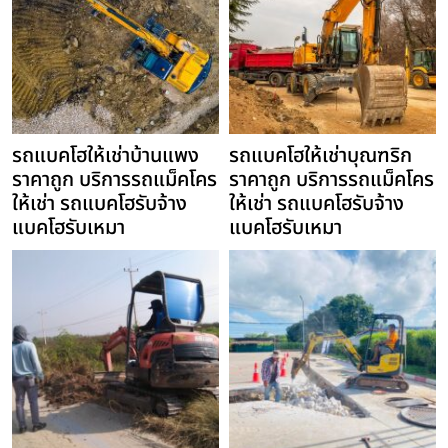
รถแบคโฮให้เช่าบ้านแพง
รถแบคโฮให้เช่าบุณฑริก
ราคาถูก บริการรถแม็คโคร
ราคาถูก บริการรถแม็คโคร
ให้เช่า รถแบคโฮรับจ้าง
ให้เช่า รถแบคโฮรับจ้าง
แบคโฮรับเหมา
แบคโฮรับเหมา