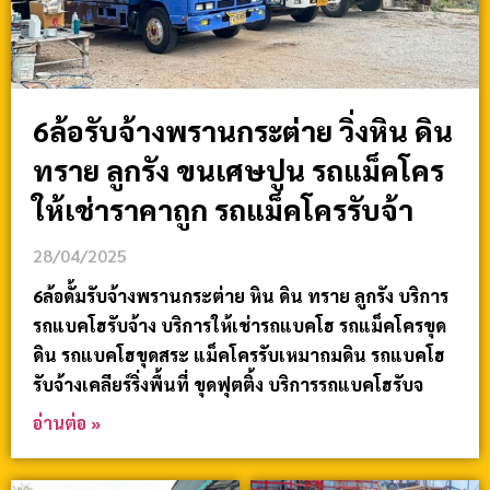
6ล้อรับจ้างพรานกระต่าย วิ่งหิน ดิน
ทราย ลูกรัง ขนเศษปูน รถแม็คโคร
ให้เช่าราคาถูก รถแม็คโครรับจ้า
28/04/2025
6ล้อดั้มรับจ้างพรานกระต่าย หิน ดิน ทราย ลูกรัง บริการ
รถแบคโฮรับจ้าง บริการให้เช่ารถแบคโฮ รถแม็คโครขุด
ดิน รถแบคโฮขุดสระ แม็คโครรับเหมาถมดิน รถแบคโฮ
รับจ้างเคลียร์ริ่งพื้นที่ ขุดฟุตติ้ง บริการรถแบคโฮรับจ
อ่านต่อ »