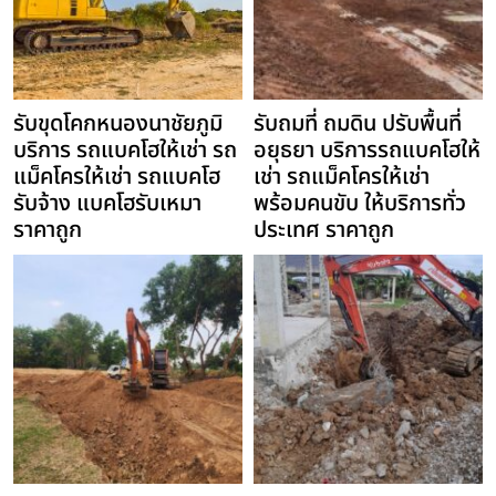
รับขุดโคกหนองนาชัยภูมิ
รับถมที่ ถมดิน ปรับพื้นที่
บริการ รถแบคโฮให้เช่า รถ
อยุธยา บริการรถแบคโฮให้
แม็คโครให้เช่า รถแบคโฮ
เช่า รถแม็คโครให้เช่า
รับจ้าง แบคโฮรับเหมา
พร้อมคนขับ ให้บริการทั่ว
ราคาถูก
ประเทศ ราคาถูก