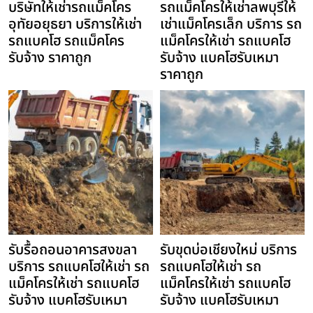
บริษัทให้เช่ารถแม็คโคร
รถแม็คโครให้เช่าลพบุรีให้
อุทัยอยุธยา บริการให้เช่า
เช่าแม็คโครเล็ก บริการ รถ
รถแบคโฮ รถแม็คโคร
แม็คโครให้เช่า รถแบคโฮ
รับจ้าง ราคาถูก
รับจ้าง แบคโฮรับเหมา
ราคาถูก
รับรื้อถอนอาคารสงขลา
รับขุดบ่อเชียงใหม่ บริการ
บริการ รถแบคโฮให้เช่า รถ
รถแบคโฮให้เช่า รถ
แม็คโครให้เช่า รถแบคโฮ
แม็คโครให้เช่า รถแบคโฮ
รับจ้าง แบคโฮรับเหมา
รับจ้าง แบคโฮรับเหมา