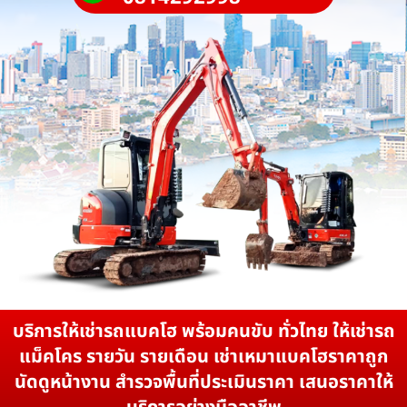
บริการให้เช่ารถแบคโฮ พร้อมคนขับ ทั่วไทย ให้เช่ารถ
แม็คโคร รายวัน รายเดือน เช่าเหมาแบคโฮราคาถูก
นัดดูหน้างาน สำรวจพื้นที่ประเมินราคา เสนอราคาให้