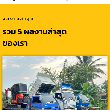
ผลงานล่าสุด
รวม 5 ผลงานล่าสุด
ของเรา