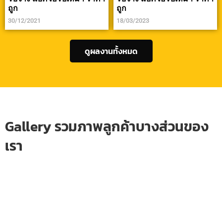
ถูก
ถูก
30/12/2021
18/03/2023
ดูผลงานทั้งหมด
Gallery รวมภาพลูกค้าบางส่วนของ
เรา