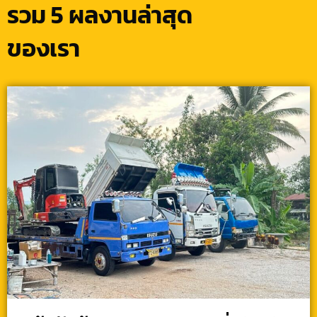
รวม 5 ผลงานล่าสุด
ของเรา