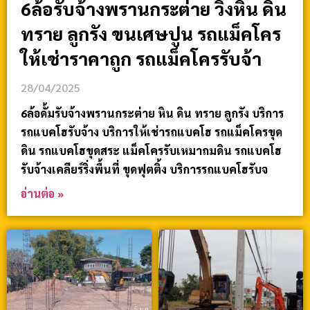
6ล้อรับจ้างพรานกระต่าย วิ่งหิน ดิน
ทราย ลูกรัง ขนเศษปูน รถแม็คโคร
ให้เช่าราคาถูก รถแม็คโครรับจ้า
28/04/2025
6ล้อดั้มรับจ้างพรานกระต่าย หิน ดิน ทราย ลูกรัง บริการ
รถแบคโฮรับจ้าง บริการให้เช่ารถแบคโฮ รถแม็คโครขุด
ดิน รถแบคโฮขุดสระ แม็คโครรับเหมาถมดิน รถแบคโฮ
รับจ้างเคลียร์ริ่งพื้นที่ ขุดฟุตติ้ง บริการรถแบคโฮรับจ
อ่านต่อ »