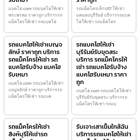
แบคโฮ.com รถแบคโฮให้เช่า
รถแม็คโครเล็ก U17 ให้เช่า
พระพรหม ราคาถูก บริการรถ
แคนดงบุรีรัมย์ บริการรถแบค
แม็คโครให้เช่า รถแบคโฮ
โฮให้เช่า รถแม็คโคร
รถแบคโฮให้เช่าเบญจ
รถแบคโฮให้เช่า
ลักษ์ ราคาถูก บริการ
บุรีรัมย์รับขุดสระ
รถแม็คโครให้เช่า รถ
บริการ รถแม็คโครให้
แบคโฮรับจ้าง แบคโฮ
เช่า รถแบคโฮรับจ้าง
รับเหมา
แบคโฮรับเหมา ราคา
ถูก
แบคโฮ.com รถแบคโฮให้เช่า
เบญจลักษ์ ราคาถูก บริการรถ
แบคโฮ.com รถแบคโฮให้เช่า
แม็คโครให้เช่า รถแบค
บุรีรัมย์รับขุดสระ บริการรถ
แม็คโครให้เช่า รถแบ
รถแม็คโครให้เช่า
รับเจาะเสาเข็มใกล้ฉัน
สิงห์บุรีให้เช่ารถ
บริการรถแบคโฮให้เช่า