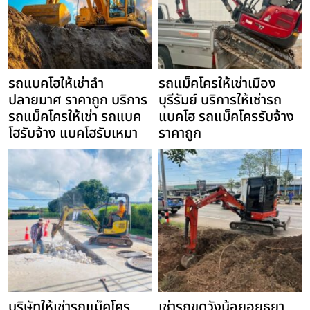
รถแบคโฮให้เช่าลำ
รถแม็คโครให้เช่าเมือง
ปลายมาศ ราคาถูก บริการ
บุรีรัมย์ บริการให้เช่ารถ
รถแม็คโครให้เช่า รถแบค
แบคโฮ รถแม็คโครรับจ้าง
โฮรับจ้าง แบคโฮรับเหมา
ราคาถูก
บริษัทให้เช่ารถแม็คโคร
เช่ารถขุดวังน้อยอยุธยา