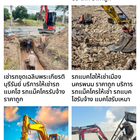
เช่ารถขุดเฉลิมพระเกียรติ
รถแบคโฮให้เช่าเมือง
บุรีรัมย์ บริการให้เช่ารถ
นครพนม ราคาถูก บริการ
แบคโฮ รถแม็คโครรับจ้าง
รถแม็คโครให้เช่า รถแบค
ราคาถูก
โฮรับจ้าง แบคโฮรับเหมา