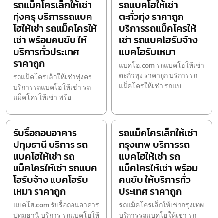
รถแม็คโครเล็กให้เช่า
รถแบคโฮให้เช่า
ทุ่งครุ บริการรถแบค
ตะกั่วทุ่ง ราคาถูก
โฮให้เช่า รถแม็คโครให้
บริการรถแม็คโครให้
เช่า พร้อมคนขับ ให้
เช่า รถแบคโฮรับจ้าง
บริการทั่วประเทศ
แบคโฮรับเหมา
ราคาถูก
แบคโฮ.com รถแบคโฮให้เช่า
ตะกั่วทุ่ง ราคาถูก บริการรถ
รถแม็คโครเล็กให้เช่าทุ่งครุ
แม็คโครให้เช่า รถแบ
บริการรถแบคโฮให้เช่า รถ
แม็คโครให้เช่า พร้อ
รับรื้อถอนอาคาร
รถแม็คโครเล็กให้เช่า
ปทุมธานี บริการ รถ
กรุงเทพ บริการรถ
แบคโฮให้เช่า รถ
แบคโฮให้เช่า รถ
แม็คโครให้เช่า รถแบค
แม็คโครให้เช่า พร้อม
โฮรับจ้าง แบคโฮรับ
คนขับ ให้บริการทั่ว
เหมา ราคาถูก
ประเทศ ราคาถูก
แบคโฮ.com รับรื้อถอนอาคาร
รถแม็คโครเล็กให้เช่ากรุงเทพ
ปทุมธานี บริการ รถแบคโฮให้
บริการรถแบคโฮให้เช่า รถ