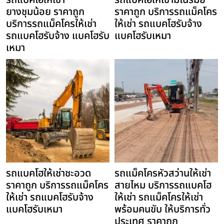
รถแบคโฮให้เช่า
รถแบคโฮให้เช่ามโนรมย์
ยางชุมน้อย ราคาถูก
ราคาถูก บริการรถแม็คโคร
บริการรถแม็คโครให้เช่า
ให้เช่า รถแบคโฮรับจ้าง
รถแบคโฮรับจ้าง แบคโฮรับ
แบคโฮรับเหมา
เหมา
รถแบคโฮให้เช่าชะอวด
รถแม็คโครหัวสว่านให้เช่า
ราคาถูก บริการรถแม็คโคร
สายไหม บริการรถแบคโฮ
ให้เช่า รถแบคโฮรับจ้าง
ให้เช่า รถแม็คโครให้เช่า
แบคโฮรับเหมา
พร้อมคนขับ ให้บริการทั่ว
ประเทศ ราคาถูก