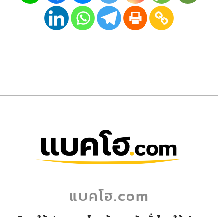
แบคโฮ.com