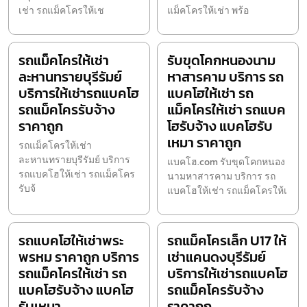
เช่า รถแม็คโครให้เช
แม็คโครให้เช่า พร้อ
รถแม็คโครให้เช่า
รับขุดโคกหนองนาม
ละหานทรายบุรีรัมย์
หาสารคาม บริการ รถ
บริการให้เช่ารถแบคโฮ
แบคโฮให้เช่า รถ
รถแม็คโครรับจ้าง
แม็คโครให้เช่า รถแบค
ราคาถูก
โฮรับจ้าง แบคโฮรับ
เหมา ราคาถูก
รถแม็คโครให้เช่า
ละหานทรายบุรีรัมย์ บริการ
แบคโฮ.com รับขุดโคกหนอง
รถแบคโฮให้เช่า รถแม็คโคร
นามหาสารคาม บริการ รถ
รับจ้
แบคโฮให้เช่า รถแม็คโครให้เ
รถแบคโฮให้เช่าพระ
รถแม็คโครเล็ก U17 ให้
พรหม ราคาถูก บริการ
เช่าแคนดงบุรีรัมย์
รถแม็คโครให้เช่า รถ
บริการให้เช่ารถแบคโฮ
แบคโฮรับจ้าง แบคโฮ
รถแม็คโครรับจ้าง
รับเหมา
ราคาถูก