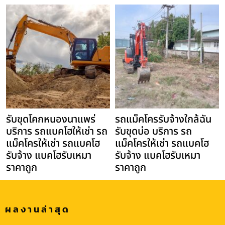
รับขุดโคกหนองนาแพร่
รถแม็คโครรับจ้างใกล้ฉัน
บริการ รถแบคโฮให้เช่า รถ
รับขุดบ่อ บริการ รถ
แม็คโครให้เช่า รถแบคโฮ
แม็คโครให้เช่า รถแบคโฮ
รับจ้าง แบคโฮรับเหมา
รับจ้าง แบคโฮรับเหมา
ราคาถูก
ราคาถูก
ผลงานล่าสุด