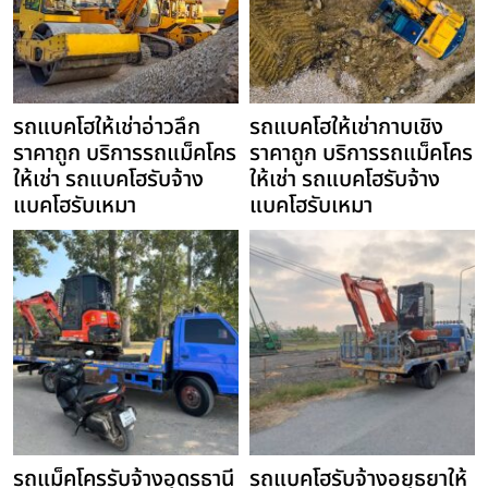
รถแบคโฮให้เช่าอ่าวลึก
รถแบคโฮให้เช่ากาบเชิง
ราคาถูก บริการรถแม็คโคร
ราคาถูก บริการรถแม็คโคร
ให้เช่า รถแบคโฮรับจ้าง
ให้เช่า รถแบคโฮรับจ้าง
แบคโฮรับเหมา
แบคโฮรับเหมา
รถแม็คโครรับจ้างอุดรธานี
รถแบคโฮรับจ้างอยุธยาให้