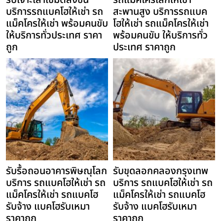
รับเจาะเสาเข็มตลิ่งชัน
รถแม็คโครเล็กให้เช่า
บริการรถแบคโฮให้เช่า รถ
สะพานสูง บริการรถแบค
แม็คโครให้เช่า พร้อมคนขับ
โฮให้เช่า รถแม็คโครให้เช่า
ให้บริการทั่วประเทศ ราคา
พร้อมคนขับ ให้บริการทั่ว
ถูก
ประเทศ ราคาถูก
รับรื้อถอนอาคารพิษณุโลก
รับขุดลอกคลองกรุงเทพ
บริการ รถแบคโฮให้เช่า รถ
บริการ รถแบคโฮให้เช่า รถ
แม็คโครให้เช่า รถแบคโฮ
แม็คโครให้เช่า รถแบคโฮ
รับจ้าง แบคโฮรับเหมา
รับจ้าง แบคโฮรับเหมา
ราคาถูก
ราคาถูก