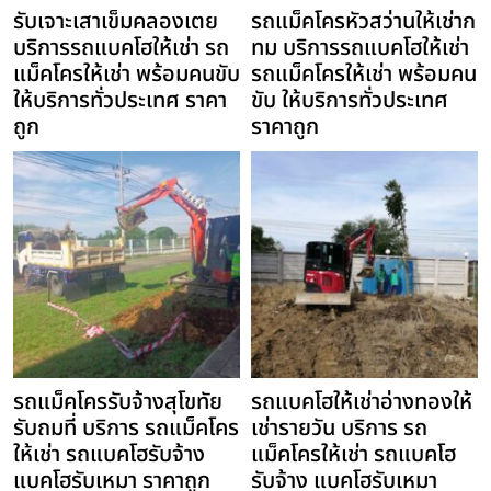
รับเจาะเสาเข็มคลองเตย
รถแม็คโครหัวสว่านให้เช่าก
บริการรถแบคโฮให้เช่า รถ
ทม บริการรถแบคโฮให้เช่า
แม็คโครให้เช่า พร้อมคนขับ
รถแม็คโครให้เช่า พร้อมคน
ให้บริการทั่วประเทศ ราคา
ขับ ให้บริการทั่วประเทศ
ถูก
ราคาถูก
รถแม็คโครรับจ้างสุโขทัย
รถแบคโฮให้เช่าอ่างทองให้
รับถมที่ บริการ รถแม็คโคร
เช่ารายวัน บริการ รถ
ให้เช่า รถแบคโฮรับจ้าง
แม็คโครให้เช่า รถแบคโฮ
แบคโฮรับเหมา ราคาถูก
รับจ้าง แบคโฮรับเหมา