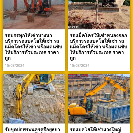
รถบรรทุกให้เช่าบางนา
รถแม็คโครให้เช่าหนองจอก
บริการรถแบคโฮให้เช่า รถ
บริการรถแบคโฮให้เช่า รถ
แม็คโครให้เช่า พร้อมคนขับ
แม็คโครให้เช่า พร้อมคนขับ
ให้บริการทั่วประเทศ ราคา
ให้บริการทั่วประเทศ ราคา
ถูก
ถูก
15/03/2024
15/03/2024
รับขุดบ่อพระนครศรีอยุธยา
รถแบคโฮให้เช่าแวงใหญ่