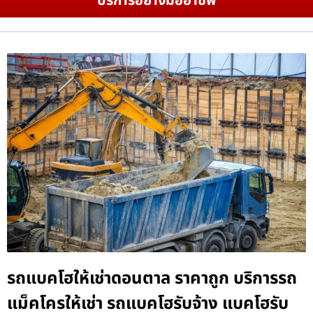
บริการอย่างมืออาชีพ
รถแบคโฮให้เช่าดอนตาล ราคาถูก บริการรถ
แม็คโครให้เช่า รถแบคโฮรับจ้าง แบคโฮรับ