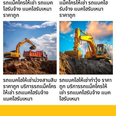
รถแม็คโครให้เช่า รถแบค
แม็คโครให้เช่า รถแบคโฮ
โฮรับจ้าง แบคโฮรับเหมา
รับจ้าง แบคโฮรับเหมา
ราคาถูก
ราคาถูก
รถแบคโฮให้เช่าม่วงสามสิบ
รถแบคโฮให้เช่าท่าวุ้ง ราคา
ราคาถูก บริการรถแม็คโคร
ถูก บริการรถแม็คโครให้
ให้เช่า รถแบคโฮรับจ้าง
เช่า รถแบคโฮรับจ้าง แบค
แบคโฮรับเหมา
โฮรับเหมา