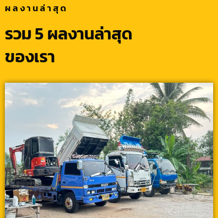
ผลงานล่าสุด
รวม 5 ผลงานล่าสุด
ของเรา