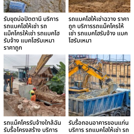
รับขุดบ่อปัตตานี บริการ
รถแบคโฮให้เช่าฉวาง ราคา
รถแบคโฮให้เช่า รถ
ถูก บริการรถแม็คโครให้
แม็คโครให้เช่า รถแบคโฮ
เช่า รถแบคโฮรับจ้าง แบค
รับจ้าง แบคโฮรับเหมา
โฮรับเหมา
ราคาถูก
รถแม็คโครรับจ้างใกล้ฉัน
รับรื้อถอนอาคารขอนแก่น
รับรื้อโครงสร้าง บริการ
บริการ รถแบคโฮให้เช่า รถ