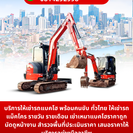
บริการให้เช่ารถแบคโฮ พร้อมคนขับ ทั่วไทย ให้เช่ารถ
แม็คโคร รายวัน รายเดือน เช่าเหมาแบคโฮราคาถูก
นัดดูหน้างาน สำรวจพื้นที่ประเมินราคา เสนอราคาให้