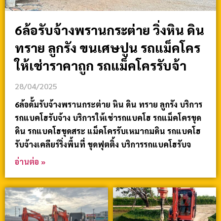
6ล้อรับจ้างพรานกระต่าย วิ่งหิน ดิน
ทราย ลูกรัง ขนเศษปูน รถแม็คโคร
ให้เช่าราคาถูก รถแม็คโครรับจ้า
28/04/2025
6ล้อดั้มรับจ้างพรานกระต่าย หิน ดิน ทราย ลูกรัง บริการ
รถแบคโฮรับจ้าง บริการให้เช่ารถแบคโฮ รถแม็คโครขุด
ดิน รถแบคโฮขุดสระ แม็คโครรับเหมาถมดิน รถแบคโฮ
รับจ้างเคลียร์ริ่งพื้นที่ ขุดฟุตติ้ง บริการรถแบคโฮรับจ
อ่านต่อ »