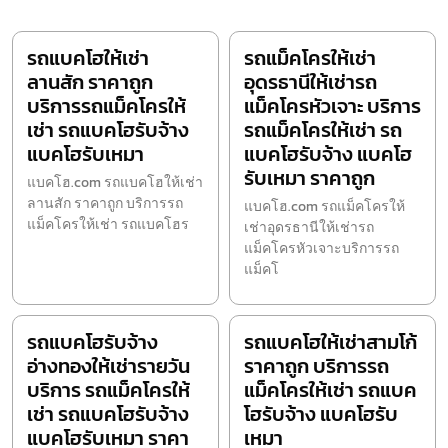
รถแบคโฮให้เช่า
รถแม็คโครให้เช่า
ลานสัก ราคาถูก
อุดรธานีให้เช่ารถ
บริการรถแม็คโครให้
แม็คโครหัวเจาะ บริการ
เช่า รถแบคโฮรับจ้าง
รถแม็คโครให้เช่า รถ
แบคโฮรับเหมา
แบคโฮรับจ้าง แบคโฮ
รับเหมา ราคาถูก
แบคโฮ.com รถแบคโฮให้เช่า
ลานสัก ราคาถูก บริการรถ
แบคโฮ.com รถแม็คโครให้
แม็คโครให้เช่า รถแบคโฮร
เช่าอุดรธานีให้เช่ารถ
แม็คโครหัวเจาะบริการรถ
แม็คโ
รถแบคโฮรับจ้าง
รถแบคโฮให้เช่าสามโก้
อ่างทองให้เช่ารายวัน
ราคาถูก บริการรถ
บริการ รถแม็คโครให้
แม็คโครให้เช่า รถแบค
เช่า รถแบคโฮรับจ้าง
โฮรับจ้าง แบคโฮรับ
แบคโฮรับเหมา ราคา
เหมา