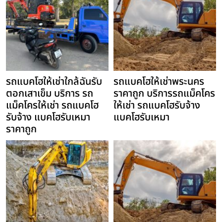
รถแบคโฮให้เช่าใกล้ฉันรับ
รถแบคโฮให้เช่าพระนคร
ตอกเสาเข็ม บริการ รถ
ราคาถูก บริการรถแม็คโคร
แม็คโครให้เช่า รถแบคโฮ
ให้เช่า รถแบคโฮรับจ้าง
รับจ้าง แบคโฮรับเหมา
แบคโฮรับเหมา
ราคาถูก