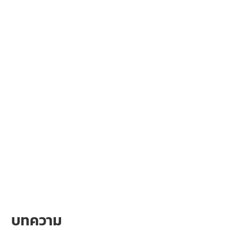
บทความ