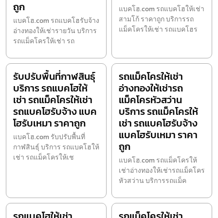
ถูก
แบคโฮ.com รถแบคโฮให้เช่า
สามโก้ ราคาถูก บริการรถ
แบคโฮ.com รถแบคโฮรับจ้าง
แม็คโครให้เช่า รถแบคโฮร
อ่างทองให้เช่ารายวัน บริการ
รถแม็คโครให้เช่า รถ
รับปรับพื้นที่กาฬสินธุ์
รถแม็คโครให้เช่า
บริการ รถแบคโฮให้
อ่างทองให้เช่ารถ
เช่า รถแม็คโครให้เช่า
แม็คโครหัวสว่าน
รถแบคโฮรับจ้าง แบค
บริการ รถแม็คโครให้
โฮรับเหมา ราคาถูก
เช่า รถแบคโฮรับจ้าง
แบคโฮรับเหมา ราคา
แบคโฮ.com รับปรับพื้นที่
ถูก
กาฬสินธุ์ บริการ รถแบคโฮให้
เช่า รถแม็คโครให้เช
แบคโฮ.com รถแม็คโครให้
เช่าอ่างทองให้เช่ารถแม็คโคร
หัวสว่าน บริการรถแม็ค
รถแบคโฮให้เช่า
รถแม็คโครให้เช่า