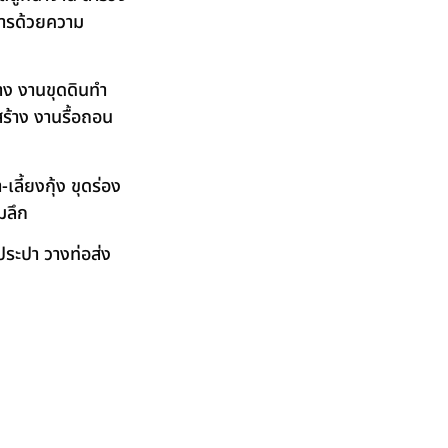
ิการด้วยความ
าง งานขุดดินทำ
ร้าง งานรื้อถอน
ลี้ยงกุ้ง ขุดร่อง
มลึก
ระปา วางท่อส่ง