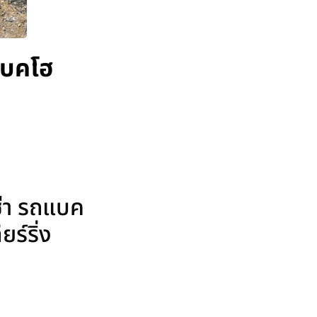
แบคโฮ
ช่า รถแบค
ร์ริ่ง