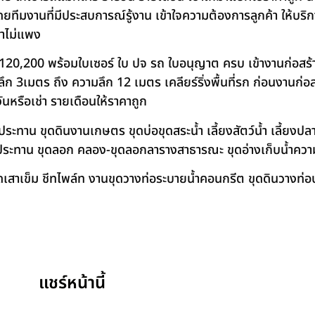
โดยทีมงานที่มีประสบการณ์รู้งาน เข้าใจความต้องการลูกค้า ให้บร
คาไม่แพง
120,200 พร้อมใบเซอร์ ใบ ปจ รถ ใบอนุญาต ครบ เข้างานก่อสร้
 3เมตร ถึง ความลึก 12 เมตร เคลียร์ริ่งพื้นที่รก ก่อนงานก่อส
วันหรือเช่า รายเดือนให้ราคาถูก
าน ขุดดินงานเกษตร ขุดบ่อขุดสระน้ำ เลี้ยงสัตว์น้ำ เลี้ยงปลา-เ
ชลประทาน ขุดลอก คลอง-ขุดลอกลารางสาธารณะ ขุดอ่างเก็บน้ำควา
สาเข็ม ชีทไพล์ท งานขุดวางท่อระบายน้ำคอนกรีต ขุดดินวางท่อป
แชร์หน้านี้