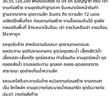
30,55,120,200 พร้อมใบเซอร์ ใบ ปจ รถ ใบอนุญาต ครบ เข้า
งานก่อสร้าง งานขุดดินทำฐานราก รับเหมาเปิดหน้าดินทำ
ฐานรากอาคาร ขุดความลึก 3เมตร ถึง ความลึก 12 เมตร
เคลียร์ริ่งพื้นที่รก ก่อนงานก่อสร้าง งานรื้อถอนต้นไม้ ขุดฝัง
กลบปรับพื้นที่ จ้างเหมาเป็นจ๊อบ เช่า รายวันหรือเช่า รายเดือน
ให้ราคาถูก
รถขุดรับจ้าง สาหรับงานรับเหมา ขุดงานเกษตรและ
ชลประทาน ขุดดินงานเกษตร ขุดบ่อขุดสระน้ำ เลี้ยงสัตว์น้ำ
เลี้ยงปลา-เลี้ยงกุ้ง ขุดร่องสวน ทำเขื่อนดิน งานขุดร่องน้ำ ขุด
คลองส่งน้ำ งานชลประทาน ขุดลอก คลอง-ขุดลอกลาราง
สาธารณะ ขุดอ่างเก็บน้ำความลึก
รถแบคโฮตีนตะขาบรับจ้าง หน่วยงานก่อนสร้าง งานกดเสา
เข็ม ชีทไพล์ท งานขุดวางท่อระบายน้ำคอนกรีต ขุดดินวางท่อ
ประปา วางท่อส่งก๊าซ