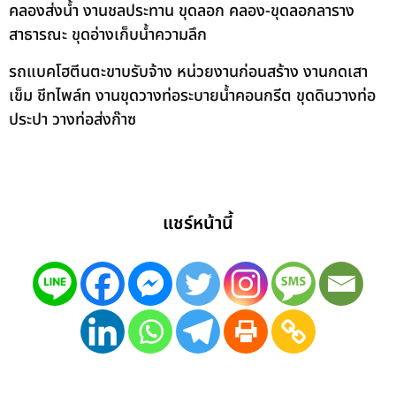
คลองส่งน้ำ งานชลประทาน ขุดลอก คลอง-ขุดลอกลาราง
สาธารณะ ขุดอ่างเก็บน้ำความลึก
รถแบคโฮตีนตะขาบรับจ้าง หน่วยงานก่อนสร้าง งานกดเสา
เข็ม ชีทไพล์ท งานขุดวางท่อระบายน้ำคอนกรีต ขุดดินวางท่อ
ประปา วางท่อส่งก๊าซ
แชร์หน้านี้