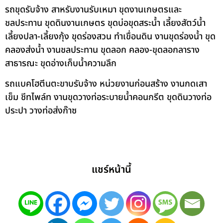
รถขุดรับจ้าง สาหรับงานรับเหมา ขุดงานเกษตรและ
ชลประทาน ขุดดินงานเกษตร ขุดบ่อขุดสระน้ำ เลี้ยงสัตว์น้ำ
เลี้ยงปลา-เลี้ยงกุ้ง ขุดร่องสวน ทำเขื่อนดิน งานขุดร่องน้ำ ขุด
คลองส่งน้ำ งานชลประทาน ขุดลอก คลอง-ขุดลอกลาราง
สาธารณะ ขุดอ่างเก็บน้ำความลึก
รถแบคโฮตีนตะขาบรับจ้าง หน่วยงานก่อนสร้าง งานกดเสา
เข็ม ชีทไพล์ท งานขุดวางท่อระบายน้ำคอนกรีต ขุดดินวางท่อ
ประปา วางท่อส่งก๊าซ
แชร์หน้านี้