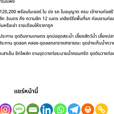
คาไม่แพง
120,200 พร้อมใบเซอร์ ใบ ปจ รถ ใบอนุญาต ครบ เข้างานก่อสร้
 3เมตร ถึง ความลึก 12 เมตร เคลียร์ริ่งพื้นที่รก ก่อนงานก่อส
วันหรือเช่า รายเดือนให้ราคาถูก
าน ขุดดินงานเกษตร ขุดบ่อขุดสระน้ำ เลี้ยงสัตว์น้ำ เลี้ยงปลา-เ
ชลประทาน ขุดลอก คลอง-ขุดลอกลารางสาธารณะ ขุดอ่างเก็บน้ำควา
สาเข็ม ชีทไพล์ท งานขุดวางท่อระบายน้ำคอนกรีต ขุดดินวางท่อป
แชร์หน้านี้