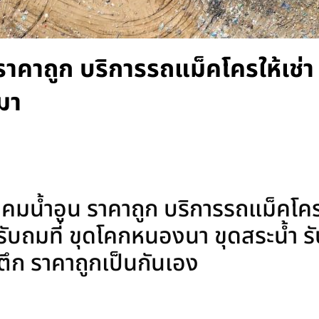
ราคาถูก บริการรถแม็คโครให้เช่า
มา
มน้ำอูน ราคาถูก บริการรถแม็คโครใ
บถมที่ ขุดโคกหนองนา ขุดสระน้ำ รับเ
ุบตึก ราคาถูกเป็นกันเอง