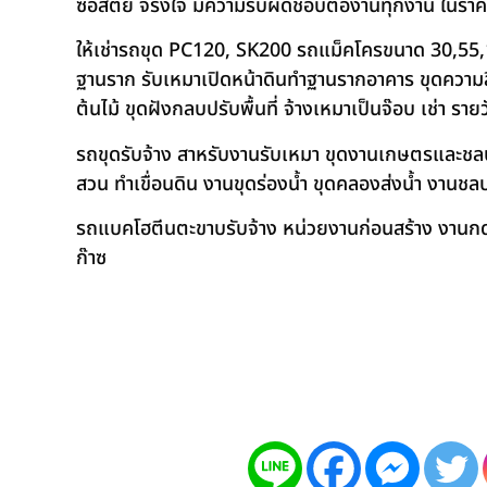
ซื่อสัตย์ จริงใจ มีความรับผิดชอบต่องานทุกงาน ในรา
ให้เช่ารถขุด PC120, SK200 รถแม็คโครขนาด 30,55,
ฐานราก รับเหมาเปิดหน้าดินทำฐานรากอาคาร ขุดความลึก
ต้นไม้ ขุดฝังกลบปรับพื้นที่ จ้างเหมาเป็นจ๊อบ เช่า ราย
รถขุดรับจ้าง สาหรับงานรับเหมา ขุดงานเกษตรและชลประท
สวน ทำเขื่อนดิน งานขุดร่องน้ำ ขุดคลองส่งน้ำ งาน
รถแบคโฮตีนตะขาบรับจ้าง หน่วยงานก่อนสร้าง งานกดเ
ก๊าซ