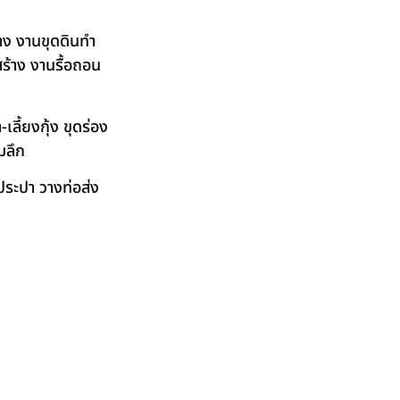
าง งานขุดดินทำ
ร้าง งานรื้อถอน
ลี้ยงกุ้ง ขุดร่อง
มลึก
ระปา วางท่อส่ง