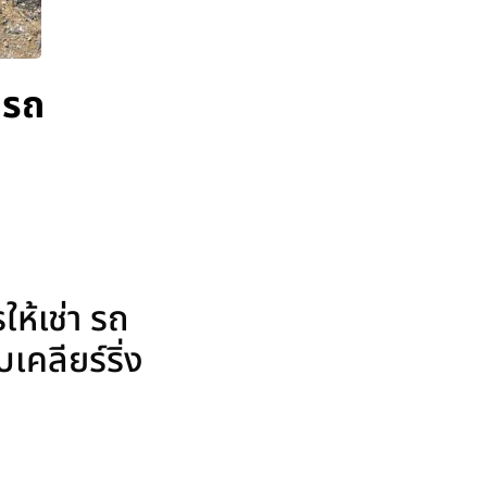
 รถ
ห้เช่า รถ
คลียร์ริ่ง