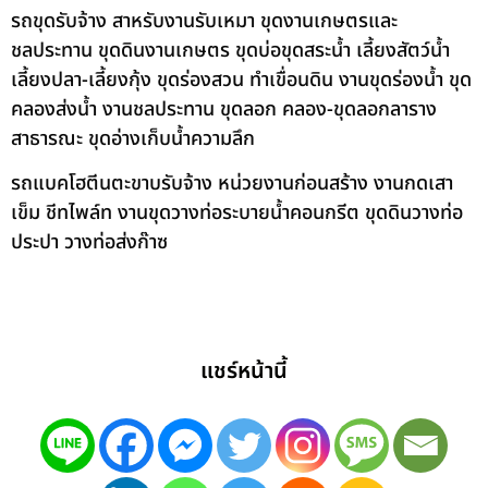
รถขุดรับจ้าง สาหรับงานรับเหมา ขุดงานเกษตรและ
ชลประทาน ขุดดินงานเกษตร ขุดบ่อขุดสระน้ำ เลี้ยงสัตว์น้ำ
เลี้ยงปลา-เลี้ยงกุ้ง ขุดร่องสวน ทำเขื่อนดิน งานขุดร่องน้ำ ขุด
คลองส่งน้ำ งานชลประทาน ขุดลอก คลอง-ขุดลอกลาราง
สาธารณะ ขุดอ่างเก็บน้ำความลึก
รถแบคโฮตีนตะขาบรับจ้าง หน่วยงานก่อนสร้าง งานกดเสา
เข็ม ชีทไพล์ท งานขุดวางท่อระบายน้ำคอนกรีต ขุดดินวางท่อ
ประปา วางท่อส่งก๊าซ
แชร์หน้านี้