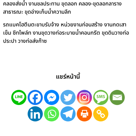
คลองส่งน้ำ งานชลประทาน ขุดลอก คลอง-ขุดลอกลาราง
สาธารณะ ขุดอ่างเก็บน้ำความลึก
รถแบคโฮตีนตะขาบรับจ้าง หน่วยงานก่อนสร้าง งานกดเสา
เข็ม ชีทไพล์ท งานขุดวางท่อระบายน้ำคอนกรีต ขุดดินวางท่อ
ประปา วางท่อส่งก๊าซ
แชร์หน้านี้