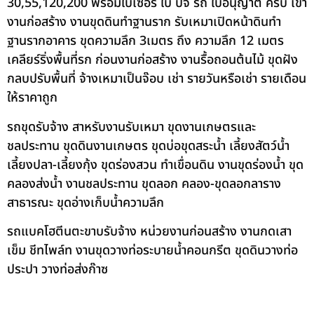
30,55,120,200 พร้อมใบเซอร์ ใบ ปจ รถ ใบอนุญาต ครบ เข้า
งานก่อสร้าง งานขุดดินทำฐานราก รับเหมาเปิดหน้าดินทำ
ฐานรากอาคาร ขุดความลึก 3เมตร ถึง ความลึก 12 เมตร
เคลียร์ริ่งพื้นที่รก ก่อนงานก่อสร้าง งานรื้อถอนต้นไม้ ขุดฝัง
กลบปรับพื้นที่ จ้างเหมาเป็นจ๊อบ เช่า รายวันหรือเช่า รายเดือน
ให้ราคาถูก
รถขุดรับจ้าง สาหรับงานรับเหมา ขุดงานเกษตรและ
ชลประทาน ขุดดินงานเกษตร ขุดบ่อขุดสระน้ำ เลี้ยงสัตว์น้ำ
เลี้ยงปลา-เลี้ยงกุ้ง ขุดร่องสวน ทำเขื่อนดิน งานขุดร่องน้ำ ขุด
คลองส่งน้ำ งานชลประทาน ขุดลอก คลอง-ขุดลอกลาราง
สาธารณะ ขุดอ่างเก็บน้ำความลึก
รถแบคโฮตีนตะขาบรับจ้าง หน่วยงานก่อนสร้าง งานกดเสา
เข็ม ชีทไพล์ท งานขุดวางท่อระบายน้ำคอนกรีต ขุดดินวางท่อ
ประปา วางท่อส่งก๊าซ