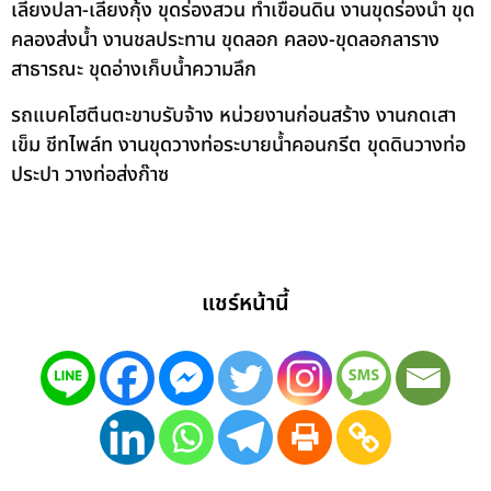
เลี้ยงปลา-เลี้ยงกุ้ง ขุดร่องสวน ทำเขื่อนดิน งานขุดร่องน้ำ ขุด
คลองส่งน้ำ งานชลประทาน ขุดลอก คลอง-ขุดลอกลาราง
สาธารณะ ขุดอ่างเก็บน้ำความลึก
รถแบคโฮตีนตะขาบรับจ้าง หน่วยงานก่อนสร้าง งานกดเสา
เข็ม ชีทไพล์ท งานขุดวางท่อระบายน้ำคอนกรีต ขุดดินวางท่อ
ประปา วางท่อส่งก๊าซ
แชร์หน้านี้