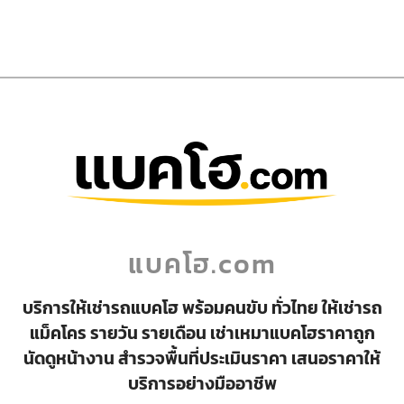
แบคโฮ.com
บริการให้เช่ารถแบคโฮ พร้อมคนขับ ทั่วไทย ให้เช่ารถ
แม็คโคร รายวัน รายเดือน เช่าเหมาแบคโฮราคาถูก
นัดดูหน้างาน สำรวจพื้นที่ประเมินราคา เสนอราคาให้
บริการอย่างมืออาชีพ