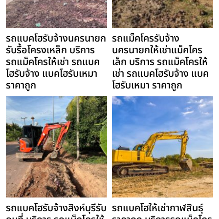
รถแบคโฮรับจ้างนครนายก
รถแม็คโครรับจ้าง
รับรื้อโครงเหล็ก บริการ
นครนายกให้เช่าแม็คโคร
รถแม็คโครให้เช่า รถแบค
เล็ก บริการ รถแม็คโครให้
โฮรับจ้าง แบคโฮรับเหมา
เช่า รถแบคโฮรับจ้าง แบค
ราคาถูก
โฮรับเหมา ราคาถูก
รถแบคโฮรับจ้างสิงห์บุรีรับ
รถแบคโฮให้เช่ากาฬสินธุ์