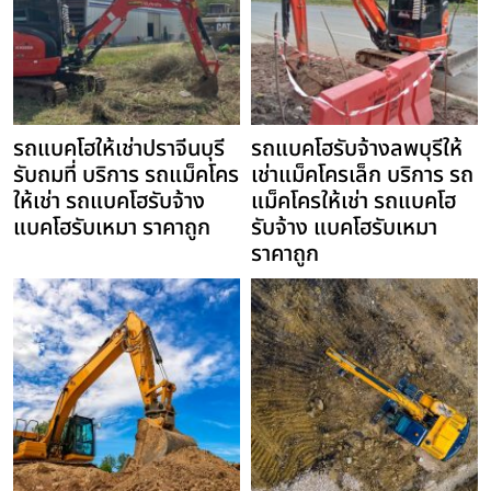
รถแบคโฮให้เช่าปราจีนบุรี
รถแบคโฮรับจ้างลพบุรีให้
รับถมที่ บริการ รถแม็คโคร
เช่าแม็คโครเล็ก บริการ รถ
ให้เช่า รถแบคโฮรับจ้าง
แม็คโครให้เช่า รถแบคโฮ
แบคโฮรับเหมา ราคาถูก
รับจ้าง แบคโฮรับเหมา
ราคาถูก