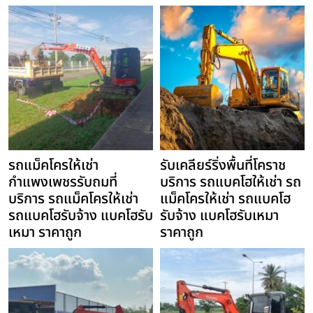
รถแม็คโครให้เช่า
รับเคลียร์ริ่งพื้นที่โคราช
กำแพงเพชรรับถมที่
บริการ รถแบคโฮให้เช่า รถ
บริการ รถแม็คโครให้เช่า
แม็คโครให้เช่า รถแบคโฮ
รถแบคโฮรับจ้าง แบคโฮรับ
รับจ้าง แบคโฮรับเหมา
เหมา ราคาถูก
ราคาถูก