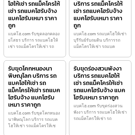
โฮให้เช่า รถแม็คโครให้
บริการ รถแม็คโครให้
เช่า รถแบคโฮรับจ้าง
เช่า รถแบคโฮรับจ้าง
แบคโฮรับเหมา ราคา
แบคโฮรับเหมา ราคา
ถูก
ถูก
แบคโฮ.com รับขุดลอกคลอง
แบคโฮ.com รถแบคโฮให้เช่า
ยโสธร บริการ รถแบคโฮให้
บุรีรัมย์รับถมดิน บริการรถ
เช่า รถแม็คโครให้เช่า รถ
แม็คโครให้เช่า รถแบค
รับขุดโคกหนองนา
รับขุดร่องสวนพังงา
พิษณุโลก บริการ รถ
บริการ รถแบคโฮให้
แบคโฮให้เช่า รถ
เช่า รถแม็คโครให้เช่า
แม็คโครให้เช่า รถแบค
รถแบคโฮรับจ้าง แบค
โฮรับจ้าง แบคโฮรับ
โฮรับเหมา ราคาถูก
เหมา ราคาถูก
แบคโฮ.com รับขุดร่องสวน
พังงา บริการ รถแบคโฮให้เช่า
แบคโฮ.com รับขุดโคกหนอง
รถแม็คโครให้เช่า รถ
นาพิษณุโลก บริการ รถแบค
โฮให้เช่า รถแม็คโครให้เช