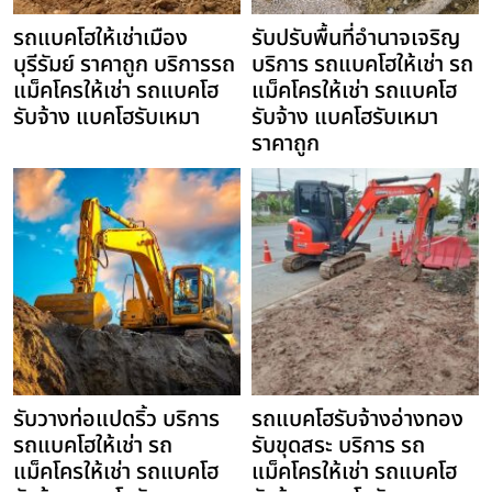
รถแบคโฮให้เช่าเมือง
รับปรับพื้นที่อำนาจเจริญ
บุรีรัมย์ ราคาถูก บริการรถ
บริการ รถแบคโฮให้เช่า รถ
แม็คโครให้เช่า รถแบคโฮ
แม็คโครให้เช่า รถแบคโฮ
รับจ้าง แบคโฮรับเหมา
รับจ้าง แบคโฮรับเหมา
ราคาถูก
รับวางท่อแปดริ้ว บริการ
รถแบคโฮรับจ้างอ่างทอง
รถแบคโฮให้เช่า รถ
รับขุดสระ บริการ รถ
แม็คโครให้เช่า รถแบคโฮ
แม็คโครให้เช่า รถแบคโฮ