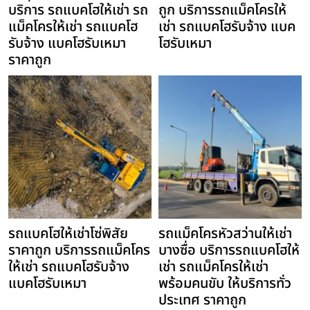
บริการ รถแบคโฮให้เช่า รถ
ถูก บริการรถแม็คโครให้
แม็คโครให้เช่า รถแบคโฮ
เช่า รถแบคโฮรับจ้าง แบค
รับจ้าง แบคโฮรับเหมา
โฮรับเหมา
ราคาถูก
รถแบคโฮให้เช่าโซ่พิสัย
รถแม็คโครหัวสว่านให้เช่า
ราคาถูก บริการรถแม็คโคร
บางซื่อ บริการรถแบคโฮให้
ให้เช่า รถแบคโฮรับจ้าง
เช่า รถแม็คโครให้เช่า
แบคโฮรับเหมา
พร้อมคนขับ ให้บริการทั่ว
ประเทศ ราคาถูก