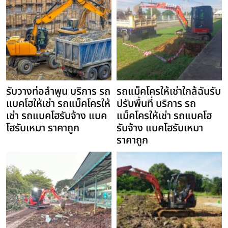
รับวางท่อลำพูน บริการ รถ
รถแม็คโครให้เช่าใกล้ฉันรับ
แบคโฮให้เช่า รถแม็คโครให้
ปรับพื้นที่ บริการ รถ
เช่า รถแบคโฮรับจ้าง แบค
แม็คโครให้เช่า รถแบคโฮ
โฮรับเหมา ราคาถูก
รับจ้าง แบคโฮรับเหมา
ราคาถูก