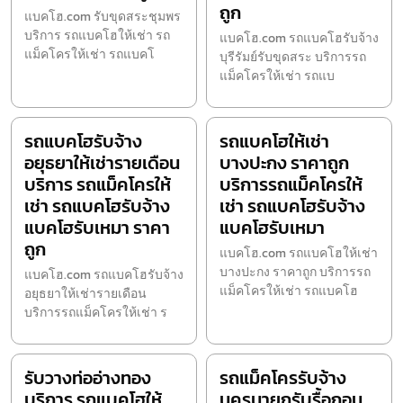
ถูก
แบคโฮ.com รับขุดสระชุมพร
บริการ รถแบคโฮให้เช่า รถ
แบคโฮ.com รถแบคโฮรับจ้าง
แม็คโครให้เช่า รถแบคโ
บุรีรัมย์รับขุดสระ บริการรถ
แม็คโครให้เช่า รถแบ
รถแบคโฮรับจ้าง
รถแบคโฮให้เช่า
อยุธยาให้เช่ารายเดือน
บางปะกง ราคาถูก
บริการ รถแม็คโครให้
บริการรถแม็คโครให้
เช่า รถแบคโฮรับจ้าง
เช่า รถแบคโฮรับจ้าง
แบคโฮรับเหมา ราคา
แบคโฮรับเหมา
ถูก
แบคโฮ.com รถแบคโฮให้เช่า
บางปะกง ราคาถูก บริการรถ
แบคโฮ.com รถแบคโฮรับจ้าง
แม็คโครให้เช่า รถแบคโฮ
อยุธยาให้เช่ารายเดือน
บริการรถแม็คโครให้เช่า ร
รับวางท่ออ่างทอง
รถแม็คโครรับจ้าง
บริการ รถแบคโฮให้
นครนายกรับรื้อถอน