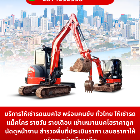
บริการให้เช่ารถแบคโฮ พร้อมคนขับ ทั่วไทย ให้เช่ารถ
แม็คโคร รายวัน รายเดือน เช่าเหมาแบคโฮราคาถูก
นัดดูหน้างาน สำรวจพื้นที่ประเมินราคา เสนอราคาให้