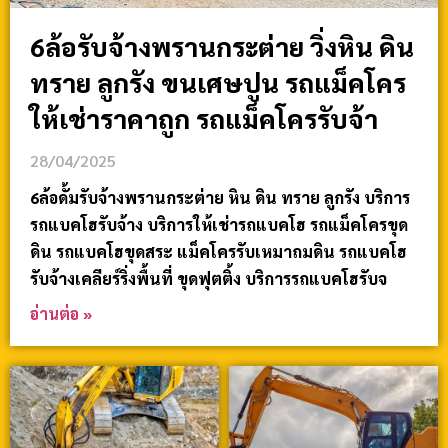
6ล้อรับจ้างพรานกระต่าย วิ่งหิน ดิน
ทราย ลูกรัง ขนเศษปูน รถแม็คโคร
ให้เช่าราคาถูก รถแม็คโครรับจ้า
28/04/2025
6ล้อดั้มรับจ้างพรานกระต่าย หิน ดิน ทราย ลูกรัง บริการ
รถแบคโฮรับจ้าง บริการให้เช่ารถแบคโฮ รถแม็คโครขุด
ดิน รถแบคโฮขุดสระ แม็คโครรับเหมาถมดิน รถแบคโฮ
รับจ้างเคลียร์ริ่งพื้นที่ ขุดฟุตติ้ง บริการรถแบคโฮรับจ
อ่านต่อ »