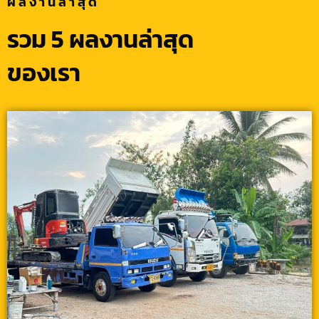
ผลงานล่าสุด
รวม 5 ผลงานล่าสุด
ของเรา