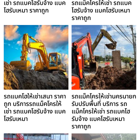
เช่า รถแบคโฮรับจ้าง แบค
รถแม็คโครให้เช่า รถแบค
โฮรับเหมา ราคาถูก
โฮรับจ้าง แบคโฮรับเหมา
ราคาถูก
รถแบคโฮให้เช่าเสนา ราคา
รถแม็คโครให้เช่านครนายก
ถูก บริการรถแม็คโครให้
รับปรับพื้นที่ บริการ รถ
เช่า รถแบคโฮรับจ้าง แบค
แม็คโครให้เช่า รถแบคโฮ
โฮรับเหมา
รับจ้าง แบคโฮรับเหมา
ราคาถูก