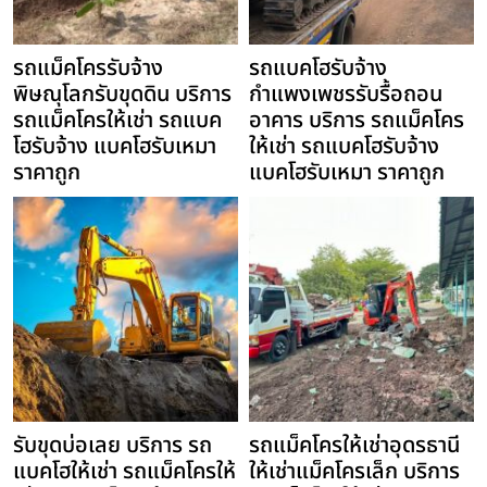
รถแม็คโครรับจ้าง
รถแบคโฮรับจ้าง
พิษณุโลกรับขุดดิน บริการ
กำแพงเพชรรับรื้อถอน
รถแม็คโครให้เช่า รถแบค
อาคาร บริการ รถแม็คโคร
โฮรับจ้าง แบคโฮรับเหมา
ให้เช่า รถแบคโฮรับจ้าง
ราคาถูก
แบคโฮรับเหมา ราคาถูก
รับขุดบ่อเลย บริการ รถ
รถแม็คโครให้เช่าอุดรธานี
แบคโฮให้เช่า รถแม็คโครให้
ให้เช่าแม็คโครเล็ก บริการ