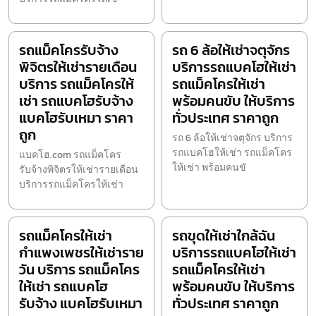
รถแม็คโครรับจ้าง
รถ 6 ล้อให้เช่าจตุจักร
พิจิตรให้เช่ารายเดือน
บริการรถแบคโฮให้เช่า
บริการ รถแม็คโครให้
รถแม็คโครให้เช่า
เช่า รถแบคโฮรับจ้าง
พร้อมคนขับ ให้บริการ
แบคโฮรับเหมา ราคา
ทั่วประเทศ ราคาถูก
ถูก
รถ 6 ล้อให้เช่าจตุจักร บริการ
รถแบคโฮให้เช่า รถแม็คโคร
แบคโฮ.com รถแม็คโคร
ให้เช่า พร้อมคนขั
รับจ้างพิจิตรให้เช่ารายเดือน
บริการรถแม็คโครให้เช่า
รถแม็คโครให้เช่า
รถขุดให้เช่าใกล้ฉัน
กำแพงเพชรให้เช่าราย
บริการรถแบคโฮให้เช่า
วัน บริการ รถแม็คโคร
รถแม็คโครให้เช่า
ให้เช่า รถแบคโฮ
พร้อมคนขับ ให้บริการ
รับจ้าง แบคโฮรับเหมา
ทั่วประเทศ ราคาถูก