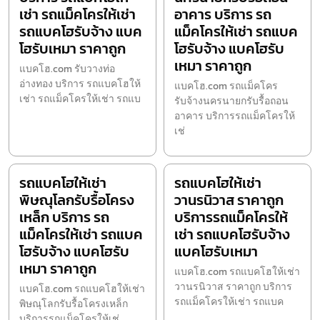
เช่า รถแม็คโครให้เช่า
อาคาร บริการ รถ
รถแบคโฮรับจ้าง แบค
แม็คโครให้เช่า รถแบค
โฮรับเหมา ราคาถูก
โฮรับจ้าง แบคโฮรับ
เหมา ราคาถูก
แบคโฮ.com รับวางท่อ
อ่างทอง บริการ รถแบคโฮให้
แบคโฮ.com รถแม็คโคร
เช่า รถแม็คโครให้เช่า รถแบ
รับจ้างนครนายกรับรื้อถอน
อาคาร บริการรถแม็คโครให้
เช่
รถแบคโฮให้เช่า
รถแบคโฮให้เช่า
พิษณุโลกรับรื้อโครง
วานรนิวาส ราคาถูก
เหล็ก บริการ รถ
บริการรถแม็คโครให้
แม็คโครให้เช่า รถแบค
เช่า รถแบคโฮรับจ้าง
โฮรับจ้าง แบคโฮรับ
แบคโฮรับเหมา
เหมา ราคาถูก
แบคโฮ.com รถแบคโฮให้เช่า
วานรนิวาส ราคาถูก บริการ
แบคโฮ.com รถแบคโฮให้เช่า
รถแม็คโครให้เช่า รถแบค
พิษณุโลกรับรื้อโครงเหล็ก
บริการรถแม็คโครให้เช่